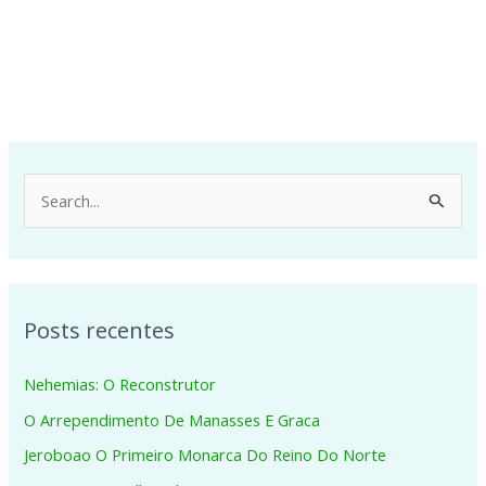
P
e
s
q
Posts recentes
u
i
Nehemias: O Reconstrutor
s
O Arrependimento De Manasses E Graca
a
Jeroboao O Primeiro Monarca Do Reino Do Norte
r