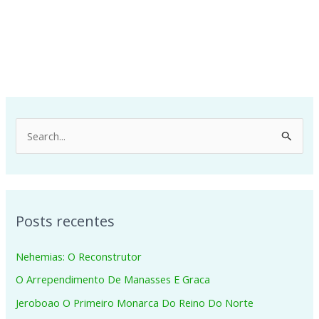
P
e
s
q
Posts recentes
u
i
Nehemias: O Reconstrutor
s
O Arrependimento De Manasses E Graca
a
Jeroboao O Primeiro Monarca Do Reino Do Norte
r