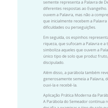
semente representa a Palavra de De
diferentes respostas ao Evangelho.
ouvem a Palavra, mas não a compre
que inicialmente recebem a Palavr
dificuldades ou perseguições.
Em seguida, os espinhos represent
riqueza, que sufocam a Palavra e a t
simboliza aqueles que ouvem a Pala
único tipo de solo que produz frut
discipulado.
Além disso, a parábola também reve
generosamente semeia a Palavra, d
ouvi-la e recebê-la.
Aplicação Prática Moderna da Pará
A Parábola do Semeador continua 
desafia a examinar o tipo de solo q