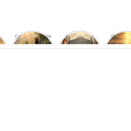
Curiosidades Sobre
O Significado e
Otniel: Um
Os Salmos Mais
Função do Levita
Imprová
Conhecidos