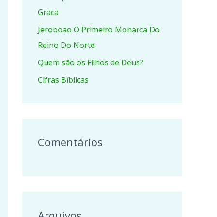
r
Graca
p
Jeroboao O Primeiro Monarca Do
o
Reino Do Norte
r
Quem são os Filhos de Deus?
:
Cifras Bíblicas
Comentários
Arquivos