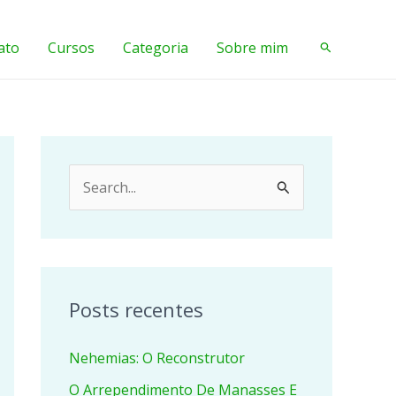
ato
Cursos
Categoria
Sobre mim
Pesquisar
P
e
s
q
u
Posts recentes
i
Nehemias: O Reconstrutor
s
a
O Arrependimento De Manasses E