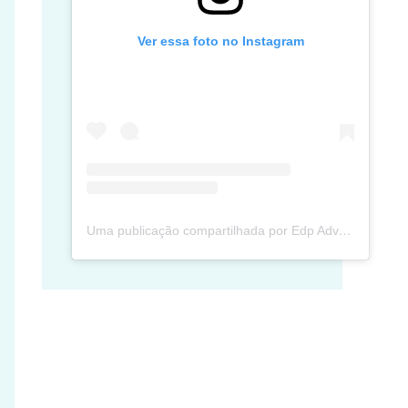
Ver essa foto no Instagram
Uma publicação compartilhada por Edp Advec Posse (@edpadvecposse)