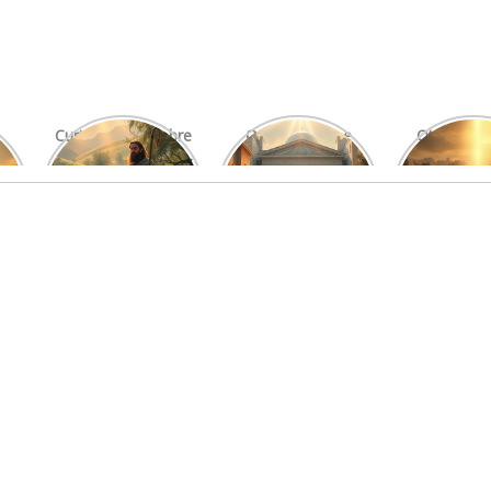
Curiosidades Sobre
O Significado e
Otniel: Um
Os Salmos Mais
Função do Levita
Imprová
Conhecidos