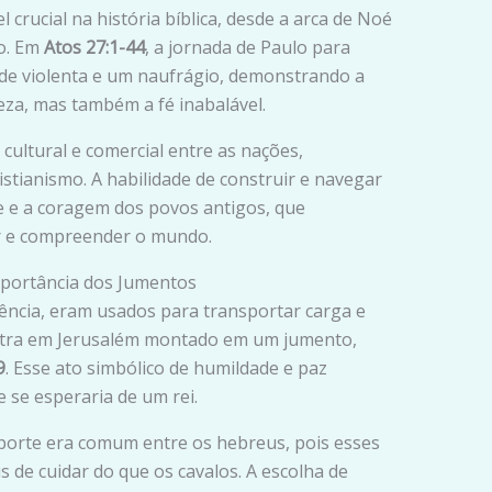
rucial na história bíblica, desde a arca de Noé
lo. Em
Atos 27:1-44
, a jornada de Paulo para
e violenta e um naufrágio, demonstrando a
eza, mas também a fé inabalável.
cultural e comercial entre as nações,
istianismo. A habilidade de construir e navegar
de e a coragem dos povos antigos, que
r e compreender o mundo.
mportância dos Jumentos
tência, eram usados para transportar carga e
entra em Jerusalém montado em um jumento,
9
. Esse ato simbólico de humildade e paz
e se esperaria de um rei.
sporte era comum entre os hebreus, pois esses
s de cuidar do que os cavalos. A escolha de