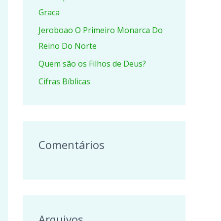
r
Graca
p
Jeroboao O Primeiro Monarca Do
o
Reino Do Norte
r
Quem são os Filhos de Deus?
:
Cifras Bíblicas
Comentários
Arquivos