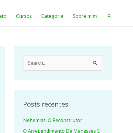
ato
Cursos
Categoria
Sobre mim
Pesquisar
P
e
s
q
u
Posts recentes
i
Nehemias: O Reconstrutor
s
a
O Arrependimento De Manasses E