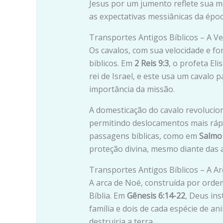
Jesus por um jumento reflete sua m
as expectativas messiânicas da époc
Transportes Antigos Bíblicos – A Ve
Os cavalos, com sua velocidade e f
bíblicos. Em
2 Reis 9:3
, o profeta El
rei de Israel, e este usa um cavalo 
importância da missão.
A domesticação do cavalo revolucio
permitindo deslocamentos mais rápi
passagens bíblicas, como em
Salmo 
proteção divina, mesmo diante das a
Transportes Antigos Bíblicos – A A
A arca de Noé, construída por ordem
Bíblia. Em
Gênesis 6:14-22
, Deus ins
família e dois de cada espécie de an
destruiria a terra.