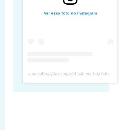
Ver essa foto no Instagram
Uma publicação compartilhada por Edp Advec Posse (@edpadvecposse)