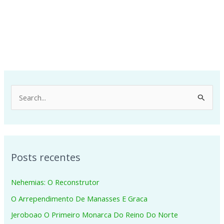
P
e
s
q
Posts recentes
u
i
Nehemias: O Reconstrutor
s
O Arrependimento De Manasses E Graca
a
Jeroboao O Primeiro Monarca Do Reino Do Norte
r