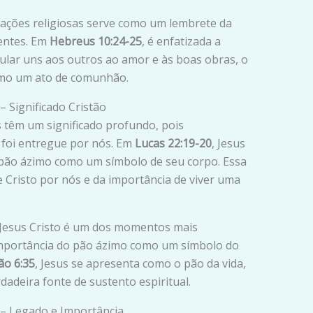
rações religiosas serve como um lembrete da
entes. Em
Hebreus 10:24-25
, é enfatizada a
mular uns aos outros ao amor e às boas obras, o
como um ato de comunhão.
– Significado Cristão
s têm um significado profundo, pois
 foi entregue por nós. Em
Lucas 22:19-20
, Jesus
o pão ázimo como um símbolo de seu corpo. Essa
 Cristo por nós e da importância de viver uma
r Jesus Cristo é um dos momentos mais
a importância do pão ázimo como um símbolo do
ão 6:35
, Jesus se apresenta como o pão da vida,
rdadeira fonte de sustento espiritual.
 – Legado e Importância