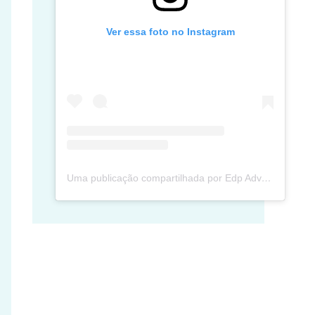
Ver essa foto no Instagram
Uma publicação compartilhada por Edp Advec Posse (@edpadvecposse)