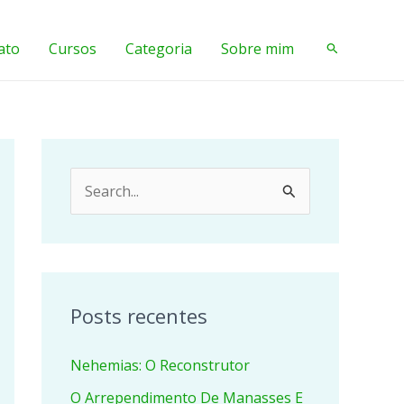
ato
Cursos
Categoria
Sobre mim
Pesquisar
P
e
s
q
u
Posts recentes
i
Nehemias: O Reconstrutor
s
a
O Arrependimento De Manasses E