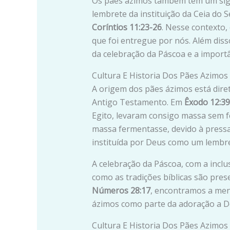
Os pães ázimos também têm um signi
lembrete da instituição da Ceia do 
Coríntios 11:23-26
. Nesse contexto,
que foi entregue por nós. Além dis
da celebração da Páscoa e a import
Cultura E Historia Dos Pães Azimos 
A origem dos pães ázimos está dire
Antigo Testamento. Em
Êxodo 12:39
Egito, levaram consigo massa sem 
massa fermentasse, devido à pressa 
instituída por Deus como um lembre
A celebração da Páscoa, com a incl
como as tradições bíblicas são pre
Números 28:17
, encontramos a men
ázimos como parte da adoração a D
Cultura E Historia Dos Pães Azimos 