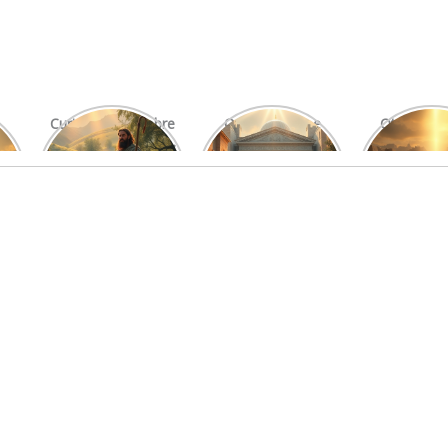
Curiosidades Sobre
O Significado e
Otniel: Um
Os Salmos Mais
Função do Levita
Imprová
Conhecidos