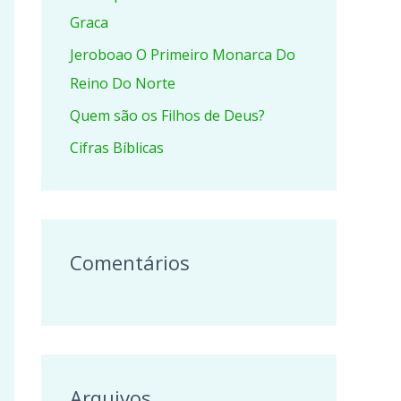
r
Graca
p
Jeroboao O Primeiro Monarca Do
o
Reino Do Norte
r
Quem são os Filhos de Deus?
:
Cifras Bíblicas
Comentários
Arquivos