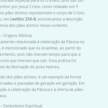
ficado especial para os cristãos, pois são um
Senhor por Jesus Cristo, como relatado em
1
 os pães ázimos representam o corpo de Cristo,
so, em
Levítico 23:6-8
, encontramos a descrição
ância dos pães ázimos nesse contexto.
– Origens Bíblicas
tamente relacionada à celebração da Páscoa no
, é mencionado que os israelitas, ao partir do
fermento, pois não tiveram tempo para que a
com que tiveram que sair. Essa prática foi
te da libertação do povo hebreu.
usão dos pães ázimos, é um exemplo da forma
servadas e passadas de geração em geração. Em
ção à celebração da Páscoa e à oferta de pães
eus.
– Simbolismo Espiritual