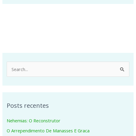
P
e
s
q
Posts recentes
u
i
Nehemias: O Reconstrutor
s
O Arrependimento De Manasses E Graca
a