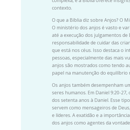
complexa, e a Bíblia oferece insig
contexto.
O que a Bíblia diz sobre Anjos? O Mi
O ministério dos anjos é vasto e va
até a execução dos julgamentos de 
responsabilidade de cuidar das cria
que está nos céus. Isso destaca o i
pessoas, especialmente das mais vul
anjos são mostrados como tendo au
papel na manutenção do equilíbrio
Os anjos também desempenham um p
seres humanos. Em Daniel 9:20-27, o
dos setenta anos à Daniel. Esse tip
servem como mensageiros de Deus, 
e líderes. A exatidão e a importânc
dos anjos como agentes da vontade 