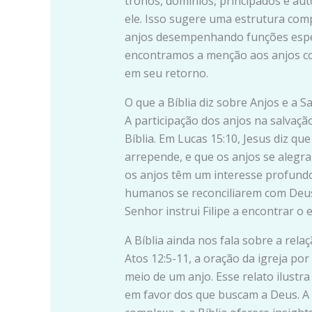
tronos, domínios, principados e aut
ele. Isso sugere uma estrutura comp
anjos desempenhando funções especí
encontramos a menção aos anjos c
em seu retorno.
O que a Bíblia diz sobre Anjos e a S
A participação dos anjos na salvaçã
Bíblia. Em Lucas 15:10, Jesus diz q
arrepende, e que os anjos se alegra
os anjos têm um interesse profundo
humanos se reconciliarem com Deus.
Senhor instrui Filipe a encontrar o
A Bíblia ainda nos fala sobre a rela
Atos 12:5-11, a oração da igreja por
meio de um anjo. Esse relato ilustra
em favor dos que buscam a Deus. A i