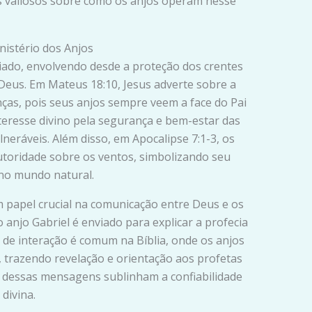
hts valiosos sobre como os anjos operam nesse
nistério dos Anjos
riado, envolvendo desde a proteção dos crentes
Deus. Em Mateus 18:10, Jesus adverte sobre a
nças, pois seus anjos sempre veem a face do Pai
nteresse divino pela segurança e bem-estar das
neráveis. Além disso, em Apocalipse 7:1-3, os
toridade sobre os ventos, simbolizando seu
 no mundo natural.
apel crucial na comunicação entre Deus e os
 anjo Gabriel é enviado para explicar a profecia
o de interação é comum na Bíblia, onde os anjos
trazendo revelação e orientação aos profetas
ia dessas mensagens sublinham a confiabilidade
divina.