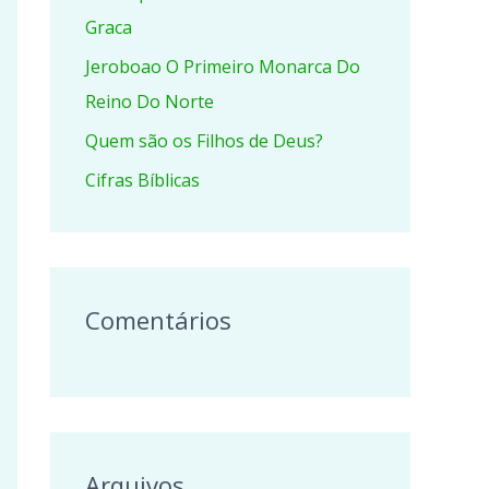
r
Graca
p
Jeroboao O Primeiro Monarca Do
o
Reino Do Norte
r
Quem são os Filhos de Deus?
:
Cifras Bíblicas
Comentários
Arquivos