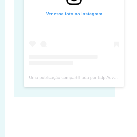
Ver essa foto no Instagram
Uma publicação compartilhada por Edp Advec Posse (@edpadvecposse)