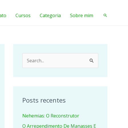
ato
Cursos
Categoria
Sobre mim
Pesquisar
P
e
s
q
u
Posts recentes
i
Nehemias: O Reconstrutor
s
a
O Arrependimento De Manasses E