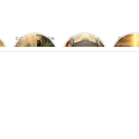
Curiosidades Sobre
O Significado e
Otniel: Um
Os Salmos Mais
Função do Levita
Imprová
Conhecidos