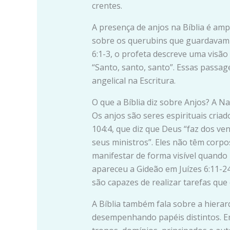
crentes.
A presença de anjos na Bíblia é am
sobre os querubins que guardavam a
6:1-3, o profeta descreve uma visão
“Santo, santo, santo”. Essas pass
angelical na Escritura.
O que a Bíblia diz sobre Anjos? A N
Os anjos são seres espirituais cria
104:4, que diz que Deus “faz dos v
seus ministros”. Eles não têm corp
manifestar de forma visível quando
apareceu a Gideão em Juízes 6:11-24
são capazes de realizar tarefas q
A Bíblia também fala sobre a hierar
desempenhando papéis distintos. Em