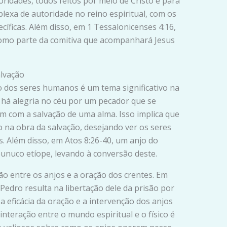
oridades, todos feitos por meio de Cristo e para
lexa de autoridade no reino espiritual, com os
ficas. Além disso, em 1 Tessalonicenses 4:16,
omo parte da comitiva que acompanhará Jesus
alvação
o dos seres humanos é um tema significativo na
ue há alegria no céu por um pecador que se
m com a salvação de uma alma. Isso implica que
 na obra da salvação, desejando ver os seres
 Além disso, em Atos 8:26-40, um anjo do
 eunuco etíope, levando à conversão deste.
ção entre os anjos e a oração dos crentes. Em
 Pedro resulta na libertação dele da prisão por
 a eficácia da oração e a intervenção dos anjos
nteração entre o mundo espiritual e o físico é