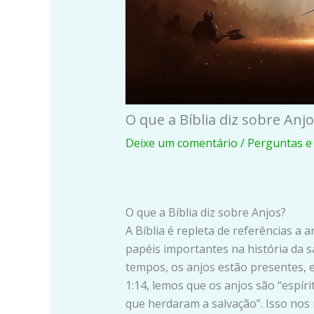
O que a Bíblia diz sobre Anjo
Deixe um comentário
/
Perguntas e
O que a Bíblia diz sobre Anjos?
A Bíblia é repleta de referências a
papéis importantes na história da s
tempos, os anjos estão presentes,
1:14, lemos que os anjos são “espír
que herdaram a salvação”. Isso nos 