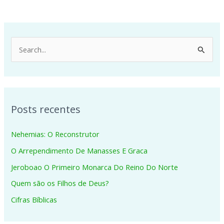
P
e
s
q
Posts recentes
u
i
Nehemias: O Reconstrutor
s
O Arrependimento De Manasses E Graca
a
Jeroboao O Primeiro Monarca Do Reino Do Norte
r
p
Quem são os Filhos de Deus?
o
Cifras Bíblicas
r