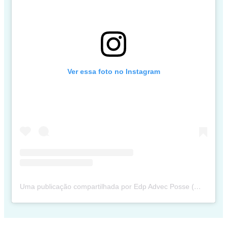
Ver essa foto no Instagram
Uma publicação compartilhada por Edp Advec Posse (@edpadvecposse)