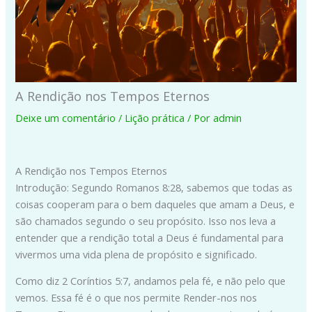
A Rendição nos Tempos Eternos
Deixe um comentário
/
Lição prática
/ Por
admin
A Rendição nos Tempos Eternos
Introdução: Segundo Romanos 8:28, sabemos que todas as
coisas cooperam para o bem daqueles que amam a Deus, e
são chamados segundo o seu propósito. Isso nos leva a
entender que a rendição total a Deus é fundamental para
vivermos uma vida plena de propósito e significado.
Como diz 2 Coríntios 5:7, andamos pela fé, e não pelo que
vemos. Essa fé é o que nos permite Render-nos nos