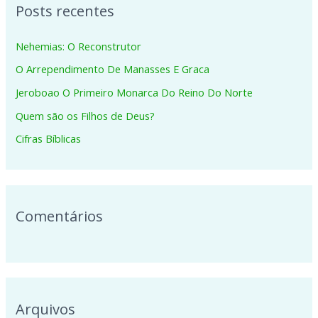
Posts recentes
u
i
Nehemias: O Reconstrutor
s
O Arrependimento De Manasses E Graca
a
Jeroboao O Primeiro Monarca Do Reino Do Norte
r
p
Quem são os Filhos de Deus?
o
Cifras Bíblicas
r
:
Comentários
Arquivos