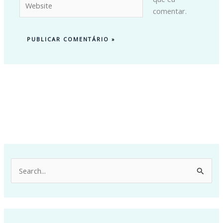
comentar.
P
e
s
q