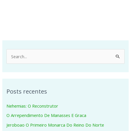
P
e
s
q
Posts recentes
u
i
Nehemias: O Reconstrutor
s
O Arrependimento De Manasses E Graca
a
Jeroboao O Primeiro Monarca Do Reino Do Norte
r