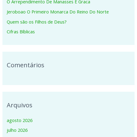
O Arrependimento De Manasses E Graca
a
Jeroboao O Primeiro Monarca Do Reino Do Norte
r
p
Quem são os Filhos de Deus?
o
Cifras Bíblicas
r
:
Comentários
Arquivos
agosto 2026
julho 2026