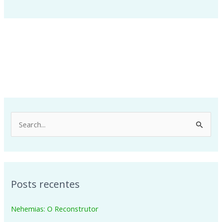
P
e
s
q
Posts recentes
u
i
Nehemias: O Reconstrutor
s