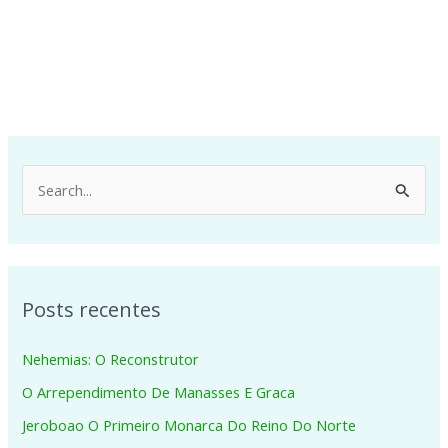
P
e
s
q
Posts recentes
u
i
Nehemias: O Reconstrutor
s
O Arrependimento De Manasses E Graca
a
Jeroboao O Primeiro Monarca Do Reino Do Norte
r