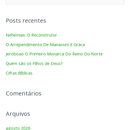
e
s
Posts recentes
q
u
Nehemias: O Reconstrutor
i
O Arrependimento De Manasses E Graca
s
Jeroboao O Primeiro Monarca Do Reino Do Norte
a
Quem são os Filhos de Deus?
r
Cifras Bíblicas
p
o
r
Comentários
:
Arquivos
agosto 2026