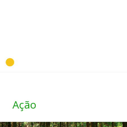
Ação
Ana: