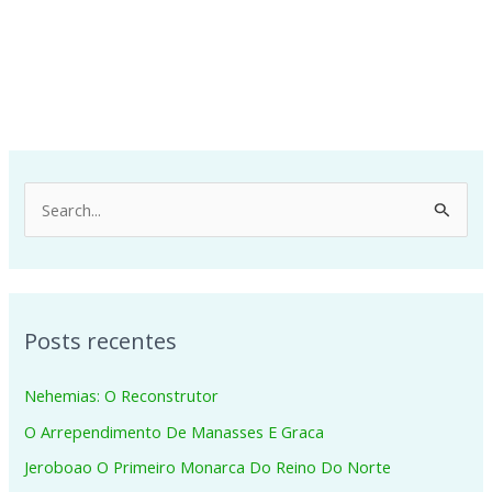
P
e
s
q
Posts recentes
u
i
Nehemias: O Reconstrutor
s
O Arrependimento De Manasses E Graca
a
Jeroboao O Primeiro Monarca Do Reino Do Norte
r