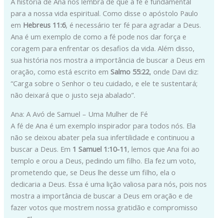
A história de Ana nos lembra de que a fé é fundamental
para a nossa vida espiritual. Como disse o apóstolo Paulo
em
Hebreus 11:6
, é necessário ter fé para agradar a Deus.
Ana é um exemplo de como a fé pode nos dar força e
coragem para enfrentar os desafios da vida. Além disso,
sua história nos mostra a importância de buscar a Deus em
oração, como está escrito em
Salmo 55:22
, onde Davi diz:
“Carga sobre o Senhor o teu cuidado, e ele te sustentará;
não deixará que o justo seja abalado”.
Ana: A Avó de Samuel – Uma Mulher de Fé
A fé de Ana é um exemplo inspirador para todos nós. Ela
não se deixou abater pela sua infertilidade e continuou a
buscar a Deus. Em
1 Samuel 1:10-11
, lemos que Ana foi ao
templo e orou a Deus, pedindo um filho. Ela fez um voto,
prometendo que, se Deus lhe desse um filho, ela o
dedicaria a Deus. Essa é uma lição valiosa para nós, pois nos
mostra a importância de buscar a Deus em oração e de
fazer votos que mostrem nossa gratidão e compromisso