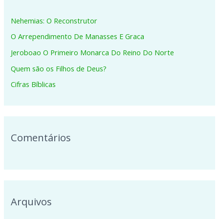
i
Nehemias: O Reconstrutor
s
O Arrependimento De Manasses E Graca
a
Jeroboao O Primeiro Monarca Do Reino Do Norte
r
p
Quem são os Filhos de Deus?
o
Cifras Bíblicas
r
:
Comentários
Arquivos