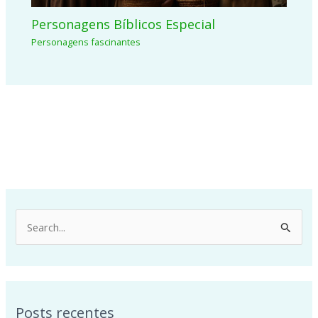
Personagens Bíblicos Especial
Personagens fascinantes
P
e
s
q
Posts recentes
u