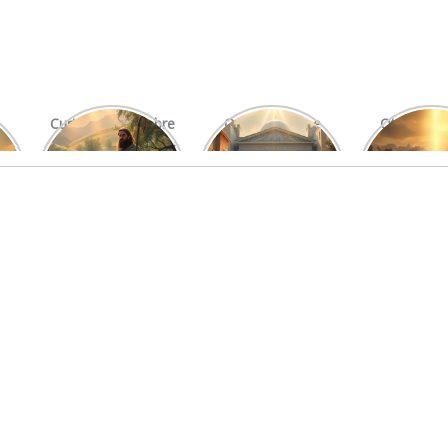
Curiosidades Sobre
O Significado e
Otniel: Um
Os Salmos Mais
Função do Levita
Imprová
Conhecidos