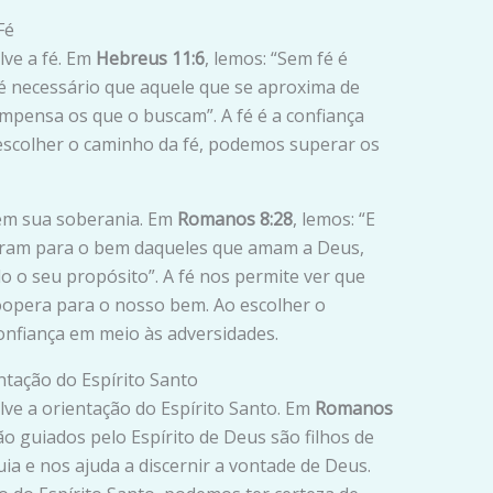
Fé
ve a fé. Em
Hebreus 11:6
, lemos: “Sem fé é
é necessário que aquele que se aproxima de
ompensa os que o buscam”. A fé é a confiança
scolher o caminho da fé, podemos superar os
 em sua soberania. Em
Romanos 8:28
, lemos: “E
eram para o bem daqueles que amam a Deus,
o seu propósito”. A fé nos permite ver que
oopera para o nosso bem. Ao escolher o
onfiança em meio às adversidades.
tação do Espírito Santo
ve a orientação do Espírito Santo. Em
Romanos
ão guiados pelo Espírito de Deus são filhos de
uia e nos ajuda a discernir a vontade de Deus.