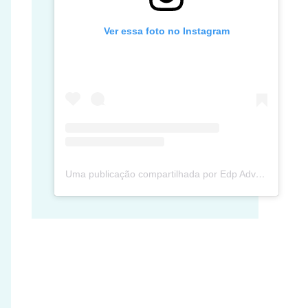
Ver essa foto no Instagram
Uma publicação compartilhada por Edp Advec Posse (@edpadvecposse)