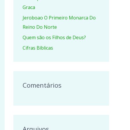
r
Graca
p
Jeroboao O Primeiro Monarca Do
o
Reino Do Norte
r
Quem são os Filhos de Deus?
:
Cifras Bíblicas
Comentários
Arquivos