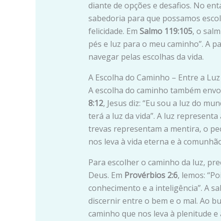
diante de opções e desafios. No ent
sabedoria para que possamos escolh
felicidade. Em
Salmo 119:105
, o sal
pés e luz para o meu caminho”. A pa
navegar pelas escolhas da vida.
A Escolha do Caminho – Entre a Luz
A escolha do caminho também envolv
8:12
, Jesus diz: “Eu sou a luz do 
terá a luz da vida”. A luz representa
trevas representam a mentira, o pec
nos leva à vida eterna e à comunhã
Para escolher o caminho da luz, pre
Deus. Em
Provérbios 2:6
, lemos: “P
conhecimento e a inteligência”. A s
discernir entre o bem e o mal. Ao b
caminho que nos leva à plenitude e à