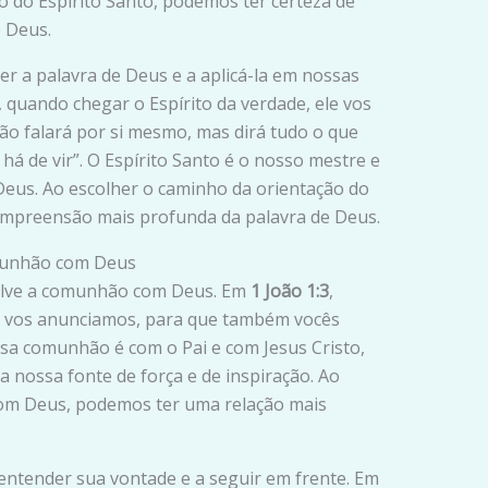
o do Espírito Santo, podemos ter certeza de
 Deus.
er a palavra de Deus e a aplicá-la em nossas
s, quando chegar o Espírito da verdade, ele vos
ão falará por si mesmo, mas dirá tudo o que
 há de vir”. O Espírito Santo é o nosso mestre e
Deus. Ao escolher o caminho da orientação do
ompreensão mais profunda da palavra de Deus.
munhão com Deus
olve a comunhão com Deus. Em
1 João 1:3
,
so vos anunciamos, para que também vocês
a comunhão é com o Pai e com Jesus Cristo,
 nossa fonte de força e de inspiração. Ao
om Deus, podemos ter uma relação mais
ntender sua vontade e a seguir em frente. Em