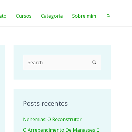
ato
Cursos
Categoria
Sobre mim
Pesquisar
P
e
s
q
u
Posts recentes
i
Nehemias: O Reconstrutor
s
a
O Arrependimento De Manasses E