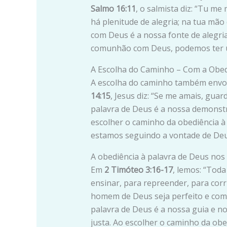
Salmo 16:11
, o salmista diz: “Tu me
há plenitude de alegria; na tua mão
com Deus é a nossa fonte de alegria
comunhão com Deus, podemos ter um
A Escolha do Caminho – Com a Obed
A escolha do caminho também envol
14:15
, Jesus diz: “Se me amais, gu
palavra de Deus é a nossa demonstr
escolher o caminho da obediência à
estamos seguindo a vontade de Deu
A obediência à palavra de Deus nos 
Em
2 Timóteo 3:16-17
, lemos: “Toda
ensinar, para repreender, para corri
homem de Deus seja perfeito e com
palavra de Deus é a nossa guia e no
justa. Ao escolher o caminho da ob