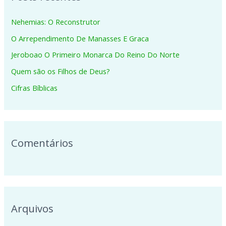
i
Nehemias: O Reconstrutor
s
O Arrependimento De Manasses E Graca
a
Jeroboao O Primeiro Monarca Do Reino Do Norte
r
p
Quem são os Filhos de Deus?
o
Cifras Bíblicas
r
:
Comentários
Arquivos