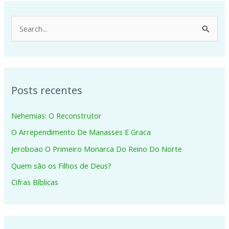
P
e
s
q
Posts recentes
u
i
Nehemias: O Reconstrutor
s
O Arrependimento De Manasses E Graca
a
Jeroboao O Primeiro Monarca Do Reino Do Norte
r
p
Quem são os Filhos de Deus?
o
Cifras Bíblicas
r
: