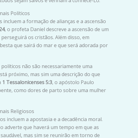
e todos sejam salvos e venham a conhecê-Lo.
ais Políticos
os incluem a formação de alianças e a ascensão
24
, o profeta Daniel descreve a ascensão de um
 perseguirá os cristãos. Além disso, em
 besta que sairá do mar e que será adorada por
s políticos não são necessariamente uma
está próximo, mas sim uma descrição do que
m
1 Tessalonicenses 5:3
, o apóstolo Paulo
epente, como dores de parto sobre uma mulher
nais Religiosos
pos incluem a apostasia e a decadência moral.
ulo adverte que haverá um tempo em que as
saudável, mas sim se reunirão em torno de