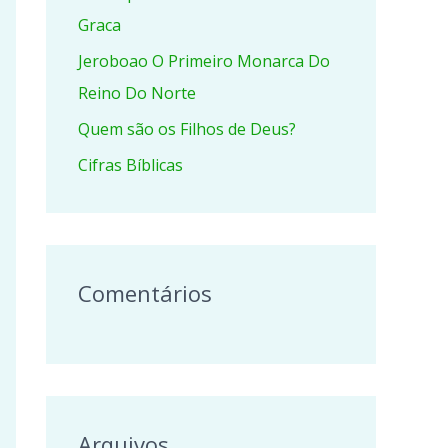
r
Graca
p
Jeroboao O Primeiro Monarca Do
o
Reino Do Norte
r
Quem são os Filhos de Deus?
:
Cifras Bíblicas
Comentários
Arquivos