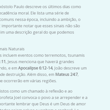
apóstolo Paulo descreve os últimos dias como
adência moral. Ele lista uma série de
 comuns nessa época, incluindo a ambição, o
 É importante notar que esses sinais não são
sim uma descrição geral do que podemos
nais Naturais
os incluem eventos como terremotos, tsunamis
:11
, Jesus menciona que haverá grandes
undo, e em
Apocalipse 6:12-14
, João descreve um
de destruição. Além disso, em
Mateus 24:7
,
ue ocorrerão em várias regiões.
vistos como um chamado à reflexão e ao
 profeta Joel convoca o povo a se arrepender e a
importante lembrar que Deus é um Deus de amor