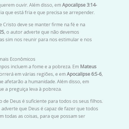
querem ouvir. Além disso, em
Apocalipse 3:14-
eia que está fria e que precisa se arrepender.
e Cristo deve se manter firme na fé e na
25
, o autor adverte que não devemos
s sim nos reunir para nos estimular e nos
inais Econômicos
empos incluem a fome e a pobreza. Em
Mateus
correrá em várias regiões, e em
Apocalipse 6:5-6
,
que afetarão a humanidade. Além disso, em
ue a preguiça leva à pobreza.
 de Deus é suficiente para todos os seus filhos.
o adverte que Deus é capaz de fazer que todos
m todas as coisas, para que possam ser