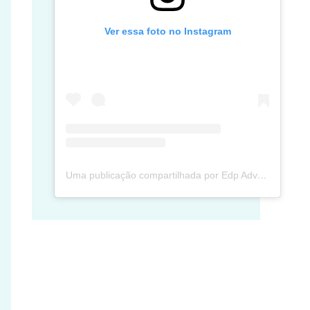
Ver essa foto no Instagram
Uma publicação compartilhada por Edp Advec Posse (@edpadvecposse)