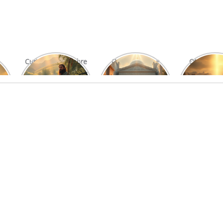
Curiosidades Sobre
O Significado e
Otniel: Um
Os Salmos Mais
Função do Levita
Imprová
Conhecidos