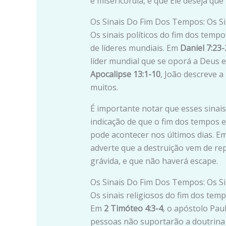
e misericórdia, e que Ele deseja qu
Os Sinais Do Fim Dos Tempos: Os Sin
Os sinais políticos do fim dos temp
de líderes mundiais. Em
Daniel 7:23-
líder mundial que se oporá a Deus e
Apocalipse 13:1-10
, João descreve a
muitos.
É importante notar que esses sinai
indicação de que o fim dos tempos 
pode acontecer nos últimos dias. E
adverte que a destruição vem de r
grávida, e que não haverá escape.
Os Sinais Do Fim Dos Tempos: Os Si
Os sinais religiosos do fim dos tem
Em
2 Timóteo 4:3-4
, o apóstolo Pa
pessoas não suportarão a doutrina 