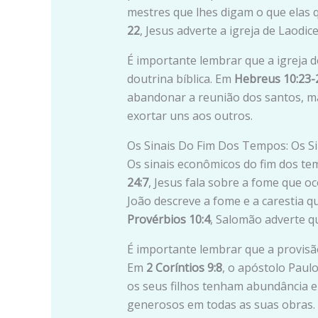
mestres que lhes digam o que elas 
22
, Jesus adverte a igreja de Laodic
É importante lembrar que a igreja d
doutrina bíblica. Em
Hebreus 10:23-
abandonar a reunião dos santos, ma
exortar uns aos outros.
Os Sinais Do Fim Dos Tempos: Os S
Os sinais econômicos do fim dos t
24:7
, Jesus fala sobre a fome que o
João descreve a fome e a carestia 
Provérbios 10:4
, Salomão adverte q
É importante lembrar que a provisão
Em
2 Coríntios 9:8
, o apóstolo Paul
os seus filhos tenham abundância e
generosos em todas as suas obras.