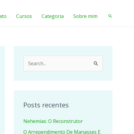
ato
Cursos
Categoria
Sobre mim
Pesquisar
P
e
s
q
u
Posts recentes
i
Nehemias: O Reconstrutor
s
a
O Arrependimento De Manasses E