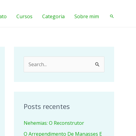
ato
Cursos
Categoria
Sobre mim
Pesquisar
P
e
s
q
u
Posts recentes
i
Nehemias: O Reconstrutor
s
a
O Arrependimento De Manasses E