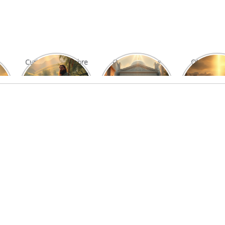
Curiosidades Sobre
O Significado e
Otniel: Um
Os Salmos Mais
Função do Levita
Imprová
Conhecidos