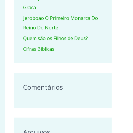
r
Graca
p
Jeroboao O Primeiro Monarca Do
o
Reino Do Norte
r
Quem são os Filhos de Deus?
:
Cifras Bíblicas
Comentários
Arquivos