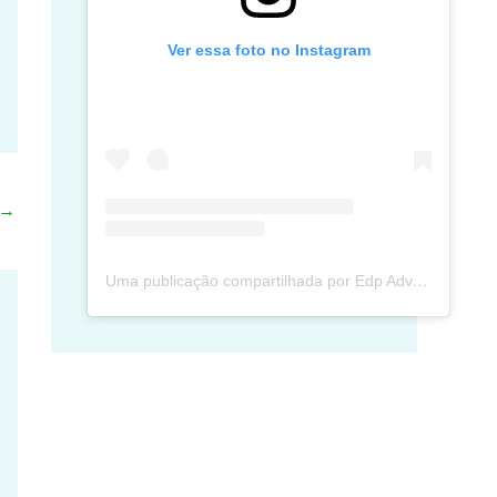
Ver essa foto no Instagram
→
Uma publicação compartilhada por Edp Advec Posse (@edpadvecposse)