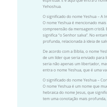
espiritual. E é aqui que entra o no
Yehoshua.
O significado do nome Yeshua – A 
O nome Yeshua é mencionado mais de
compreensão da mensagem cristã. E
significa “o Senhor salva”. No ent
profunda, relacionada à ideia de sal
De acordo com a Bíblia, o nome Yes
de um líder que seria enviado para l
seria não apenas um libertador, ma
entra o nome Yeshua, que é uma va
O significado do nome Yeshua – Co
O nome Yeshua é um nome que mudou
hebraica do nome Jesus, que signif
tem uma conotação mais profunda, re