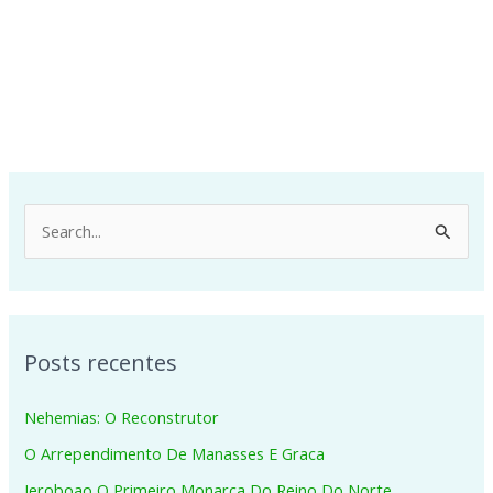
P
e
s
q
Posts recentes
u
i
Nehemias: O Reconstrutor
s
O Arrependimento De Manasses E Graca
a
Jeroboao O Primeiro Monarca Do Reino Do Norte
r