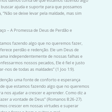
 nos damos conta de que estamos fazendo algo
 buscar ajuda e suporte para que possamos
a, “Não se deixe levar pela maldade, mas sim
faço – A Promessa de Deus de Perdão e
tamos fazendo algo que no queremos fazer,
ferece perdão e redenção. Ele um Deus de
s ama independentemente de nossas falhas e
onfessarmos nossos pecados, Ele é fiel e justo
r-nos de todas as maldades” (1 Joo 1:9).
denção uma fonte de conforto e esperança
 de que estamos fazendo algo que no queremos
a nos ajudar a crescer e aprender. Como diz a
 fazer a vontade de Deus” (Romanos 8:26-27).
mos crescer em nossas virtudes e superar