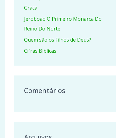
r
Graca
p
Jeroboao O Primeiro Monarca Do
o
Reino Do Norte
r
Quem são os Filhos de Deus?
:
Cifras Bíblicas
Comentários
Arquivos