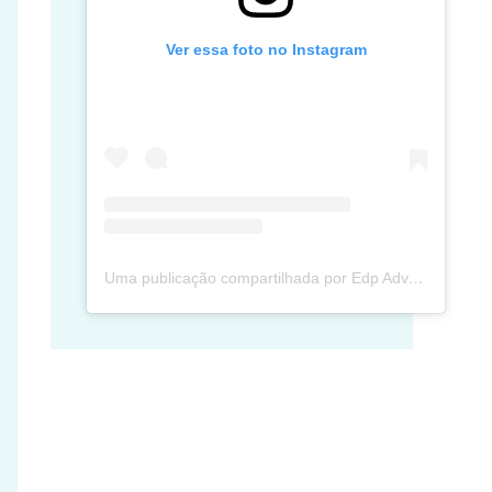
Ver essa foto no Instagram
Uma publicação compartilhada por Edp Advec Posse (@edpadvecposse)