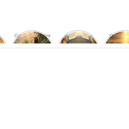
Curiosidades Sobre
O Significado e
Otniel: Um
Os Salmos Mais
Função do Levita
Imprová
Conhecidos