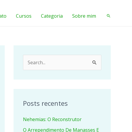
ato
Cursos
Categoria
Sobre mim
Pesquisar
P
e
s
q
u
Posts recentes
i
Nehemias: O Reconstrutor
s
a
O Arrependimento De Manasses E