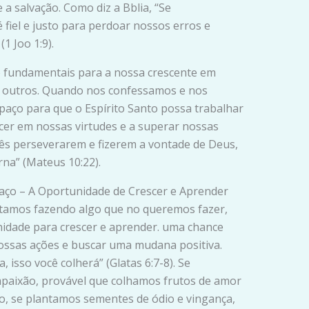
a salvação. Como diz a Bblia, “Se
fiel e justo para perdoar nossos erros e
1 Joo 1:9).
o fundamentais para a nossa crescente em
 outros. Quando nos confessamos e nos
aço para que o Espírito Santo possa trabalhar
scer em nossas virtudes e a superar nossas
cês perseverarem e fizerem a vontade de Deus,
rna” (Mateus 10:22).
faço – A Oportunidade de Crescer e Aprender
tamos fazendo algo que no queremos fazer,
idade para crescer e aprender. uma chance
ossas ações e buscar uma mudana positiva.
 isso você colherá” (Glatas 6:7-8). Se
aixão, provável que colhamos frutos de amor
o, se plantamos sementes de ódio e vingança,