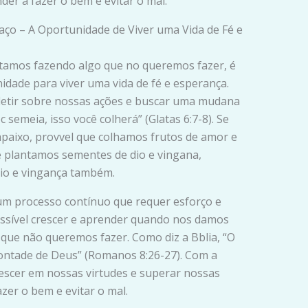
er a fazer o bem e evitar o mal.
aço – A Oportunidade de Viver uma Vida de Fé e
amos fazendo algo que no queremos fazer, é
idade para viver uma vida de fé e esperança.
etir sobre nossas ações e buscar uma mudana
c semeia, isso você colherá” (Glatas 6:7-8). Se
aixo, provvel que colhamos frutos de amor e
 plantamos sementes de dio e vingana,
dio e vingança também.
 um processo contínuo que requer esforço e
ossível crescer e aprender quando nos damos
que não queremos fazer. Como diz a Bblia, “O
 vontade de Deus” (Romanos 8:26-27). Com a
escer em nossas virtudes e superar nossas
zer o bem e evitar o mal.