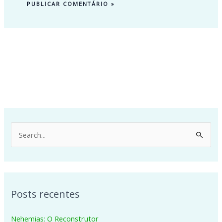
P
e
s
q
Posts recentes
u
i
Nehemias: O Reconstrutor