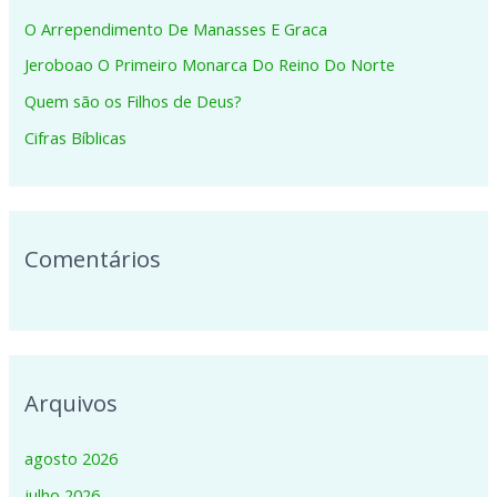
s
O Arrependimento De Manasses E Graca
a
Jeroboao O Primeiro Monarca Do Reino Do Norte
r
p
Quem são os Filhos de Deus?
o
Cifras Bíblicas
r
:
Comentários
Arquivos
agosto 2026
julho 2026