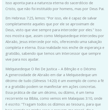
Isso aponta para a natureza eterna do sacerdócio de
Cristo, que não foi instituído por homens, mas por Deus Pai.
Em Hebreus 7:25, lemos: “Por isso, ele é capaz de salvar
completamente aqueles que por ele se aproximam de
Deus, visto que vive sempre para interceder por eles.” Isso
nos mostra que, assim como Melquisedeque intercedeu por
Abraão, Jesus intercede por nós, oferecendo uma salvação
completa e eterna. Essa realidade nos enche de esperança e
gratidão, sabendo que temos um Intercessor que sempre
vive para nos ajudar.
Melquisedeque O Rei De Justica – A Bênção e o Décimo
A generosidade de Abraão em dar a Melquisedeque um
décimo de tudo (Gênesis 14:20) é um exemplo de como a fé
e a gratidão podem se manifestar em ações concretas.
Essa prática de dar um décimo, ou dízimo, é um tema
recorrente na Bíblia, como vemos em Malaquias 3:10, onde
é escrito: “Tragam todos os dízimos ao tesouro, para que
haja comida na minha casa; e provem-me nisso”, diz o