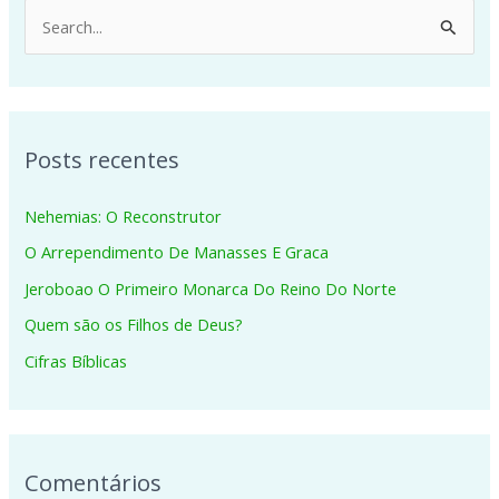
P
e
s
q
Posts recentes
u
i
Nehemias: O Reconstrutor
s
O Arrependimento De Manasses E Graca
a
Jeroboao O Primeiro Monarca Do Reino Do Norte
r
p
Quem são os Filhos de Deus?
o
Cifras Bíblicas
r
:
Comentários