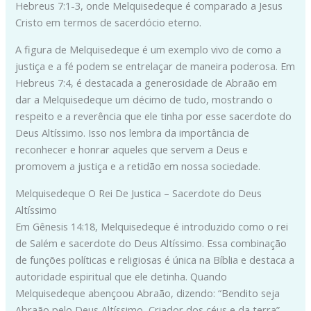
Hebreus 7:1-3, onde Melquisedeque é comparado a Jesus
Cristo em termos de sacerdócio eterno.
A figura de Melquisedeque é um exemplo vivo de como a
justiça e a fé podem se entrelaçar de maneira poderosa. Em
Hebreus 7:4, é destacada a generosidade de Abraão em
dar a Melquisedeque um décimo de tudo, mostrando o
respeito e a reverência que ele tinha por esse sacerdote do
Deus Altíssimo. Isso nos lembra da importância de
reconhecer e honrar aqueles que servem a Deus e
promovem a justiça e a retidão em nossa sociedade.
Melquisedeque O Rei De Justica – Sacerdote do Deus
Altíssimo
Em Gênesis 14:18, Melquisedeque é introduzido como o rei
de Salém e sacerdote do Deus Altíssimo. Essa combinação
de funções políticas e religiosas é única na Bíblia e destaca a
autoridade espiritual que ele detinha. Quando
Melquisedeque abençoou Abraão, dizendo: “Bendito seja
Abraão pelo Deus Altíssimo, Criador dos céus e da terra”