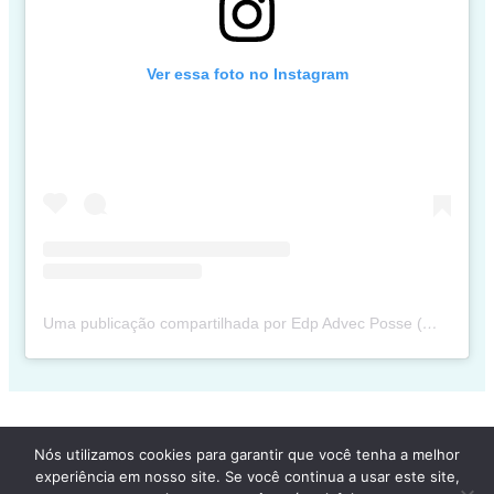
Ver essa foto no Instagram
Uma publicação compartilhada por Edp Advec Posse (@edpadvecposse)
Nós utilizamos cookies para garantir que você tenha a melhor
Copyright © 2026 Vladimir Araujo | Todos os Direitos Reservados
experiência em nosso site. Se você continua a usar este site,