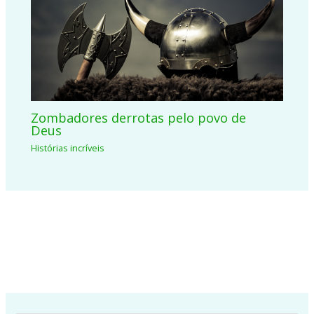
Zombadores derrotas pelo povo de
Deus
Histórias incríveis