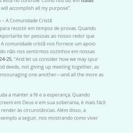
us está no controle. Como nos diz em
Isaías
I will accomplish all my purpose”.
a – A Comunidade Cristã
para resistir em tempos de provas. Quando
importante ter pessoas ao nosso redor que
 A comunidade cristã nos fornece um apoio
indo não nos sentirmos sozinhos em nossas
24-25
, “And let us consider how we may spur
d deeds, not giving up meeting together, as
t encouraging one another—and all the more as
uda a manter a fé e a esperança. Quando
reem em Deus e em sua soberania, é mais fácil
render às circunstâncias. Além disso, a
exemplo a seguir, nos mostrando como viver