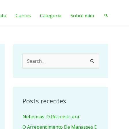
ato
Cursos
Categoria
Sobre mim
Pesquisar
P
e
s
q
u
Posts recentes
i
Nehemias: O Reconstrutor
s
a
O Arrependimento De Manasses E