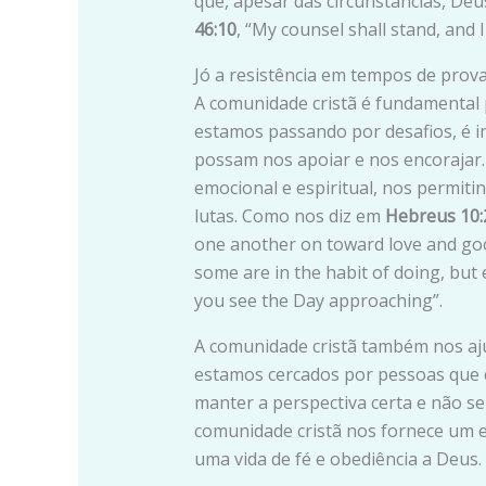
que, apesar das circunstâncias, De
46:10
, “My counsel shall stand, and 
Jó a resistência em tempos de prov
A comunidade cristã é fundamental 
estamos passando por desafios, é 
possam nos apoiar e nos encorajar.
emocional e espiritual, nos permit
lutas. Como nos diz em
Hebreus 10:
one another on toward love and goo
some are in the habit of doing, bu
you see the Day approaching”.
A comunidade cristã também nos aj
estamos cercados por pessoas que c
manter a perspectiva certa e não se 
comunidade cristã nos fornece um 
uma vida de fé e obediência a Deus.