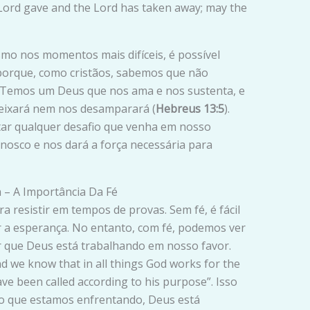
 Lord gave and the Lord has taken away; may the
smo nos momentos mais difíceis, é possível
o porque, como cristãos, sabemos que não
 Temos um Deus que nos ama e nos sustenta, e
eixará nem nos desamparará (
Hebreus 13:5
).
ar qualquer desafio que venha em nosso
osco e nos dará a força necessária para
a – A Importância Da Fé
 resistir em tempos de provas. Sem fé, é fácil
er a esperança. No entanto, com fé, podemos ver
ar que Deus está trabalhando em nosso favor.
nd we know that in all things God works for the
e been called according to his purpose”. Isso
do que estamos enfrentando, Deus está