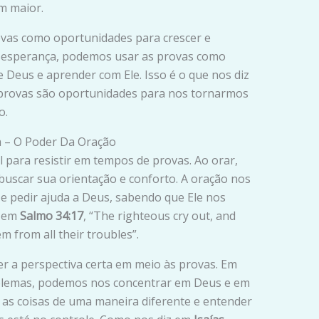
m maior.
ovas como oportunidades para crescer e
esesperança, podemos usar as provas como
 Deus e aprender com Ele. Isso é o que nos diz
 provas são oportunidades para nos tornarmos
o.
a – O Poder Da Oração
 para resistir em tempos de provas. Ao orar,
uscar sua orientação e conforto. A oração nos
 pedir ajuda a Deus, sabendo que Ele nos
z em
Salmo 34:17
, “The righteous cry out, and
m from all their troubles”.
r a perspectiva certa em meio às provas. Em
blemas, podemos nos concentrar em Deus e em
 as coisas de uma maneira diferente e entender