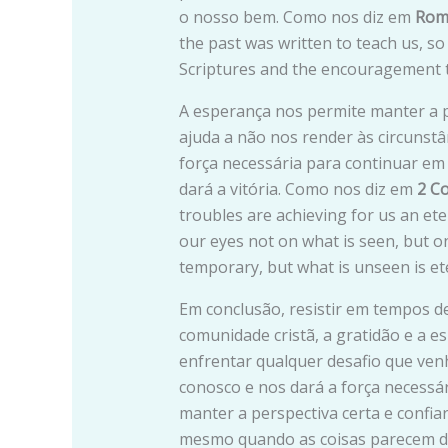
o nosso bem. Como nos diz em
Rom
the past was written to teach us, s
Scriptures and the encouragement 
A esperança nos permite manter a p
ajuda a não nos render às circunstâ
força necessária para continuar em
dará a vitória. Como nos diz em
2 Co
troubles are achieving for us an ete
our eyes not on what is seen, but on
temporary, but what is unseen is ete
Em conclusão, resistir em tempos de
comunidade cristã, a gratidão e a 
enfrentar qualquer desafio que ve
conosco e nos dará a força necessá
manter a perspectiva certa e confi
mesmo quando as coisas parecem dif