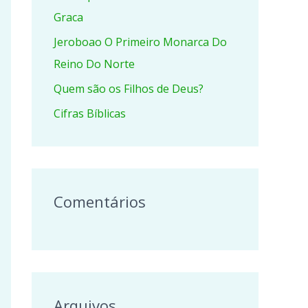
r
Graca
p
Jeroboao O Primeiro Monarca Do
o
Reino Do Norte
r
Quem são os Filhos de Deus?
:
Cifras Bíblicas
Comentários
Arquivos