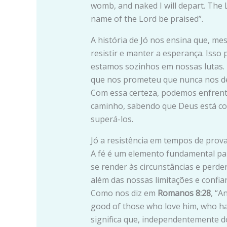
womb, and naked I will depart. The
name of the Lord be praised”.
A história de Jó nos ensina que, me
resistir e manter a esperança. Iss
estamos sozinhos em nossas lutas.
que nos prometeu que nunca nos d
Com essa certeza, podemos enfrent
caminho, sabendo que Deus está con
superá-los.
Jó a resistência em tempos de prov
A fé é um elemento fundamental para
se render às circunstâncias e perd
além das nossas limitações e confi
Como nos diz em
Romanos 8:28
, “A
good of those who love him, who hav
significa que, independentemente 