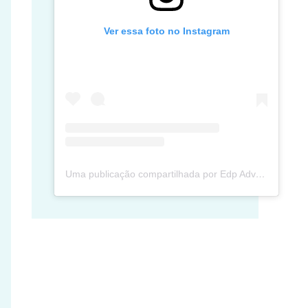
Ver essa foto no Instagram
Uma publicação compartilhada por Edp Advec Posse (@edpadvecposse)