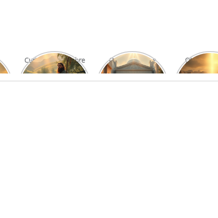
Curiosidades Sobre
O Significado e
Otniel: Um
Os Salmos Mais
Função do Levita
Imprová
Conhecidos