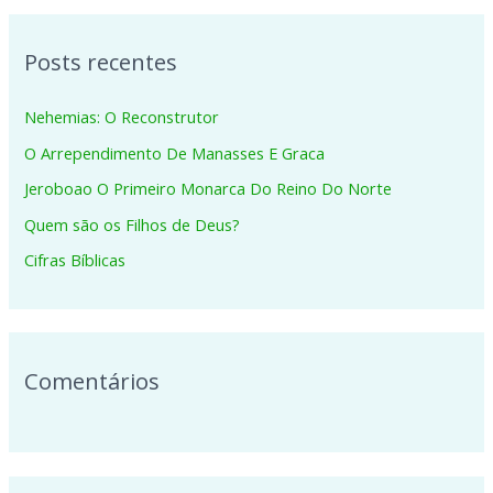
q
Posts recentes
u
i
Nehemias: O Reconstrutor
s
O Arrependimento De Manasses E Graca
a
Jeroboao O Primeiro Monarca Do Reino Do Norte
r
p
Quem são os Filhos de Deus?
o
Cifras Bíblicas
r
:
Comentários