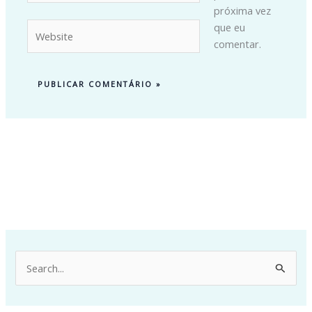
próxima vez
Website
que eu
comentar.
P
e
s