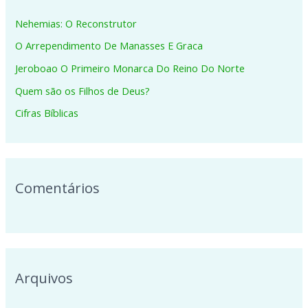
i
Nehemias: O Reconstrutor
s
O Arrependimento De Manasses E Graca
a
Jeroboao O Primeiro Monarca Do Reino Do Norte
r
p
Quem são os Filhos de Deus?
o
Cifras Bíblicas
r
:
Comentários
Arquivos