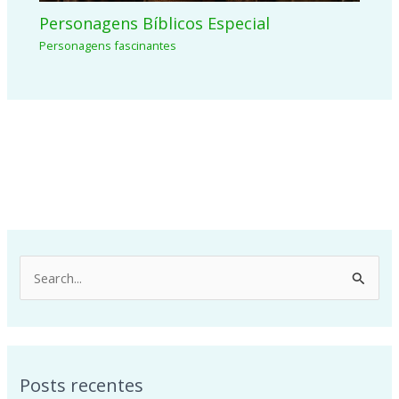
Personagens Bíblicos Especial
Personagens fascinantes
P
e
s
q
Posts recentes
u