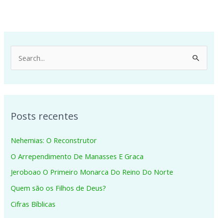
P
e
s
q
Posts recentes
u
i
Nehemias: O Reconstrutor
s
O Arrependimento De Manasses E Graca
a
Jeroboao O Primeiro Monarca Do Reino Do Norte
r
p
Quem são os Filhos de Deus?
o
Cifras Bíblicas
r