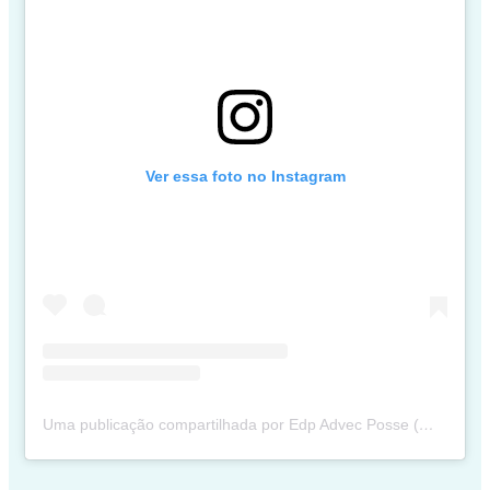
Ver essa foto no Instagram
Uma publicação compartilhada por Edp Advec Posse (@edpadvecposse)