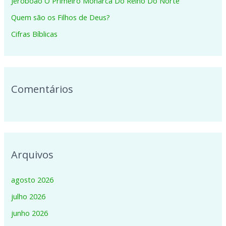
Jeroboao O Primeiro Monarca Do Reino Do Norte
r
p
Quem são os Filhos de Deus?
o
Cifras Bíblicas
r
:
Comentários
Arquivos
agosto 2026
julho 2026
junho 2026