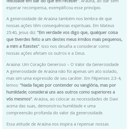
felicidade em dar do que em receber”
. Araúna, ao dar sem
esperar recompensa, exemplificou esse princípio.
A generosidade de Araúna também nos lembra de que
nossas ações têm consequências espirituais. Em Mateus
25:40, Jesus diz:
“Em verdade vos digo que, qualquer coisa
que tiverdes feito a um destes meus irmãos mais pequenos,
a mim a fizestes”
. Isso nos desafia a considerar como
nossas ações afetam os outros e a Deus.
Araúna: Um Coração Generoso – O Valor da Generosidade
A generosidade de Araúna não foi apenas um ato isolado,
mas sim uma expressão de seu caráter. Em Filipenses 2:3-4,
lemos:
“Nada façais por contender ou vanglória, mas por
humildade; considerai uns aos outros como superiores a
vós mesmos”
. Araúna, ao colocar as necessidades de Davi
acima das suas, demonstrou humildade e uma
compreensão profunda do valor da generosidade.
Essa atitude de Araúna nos inspira a repensar nossas