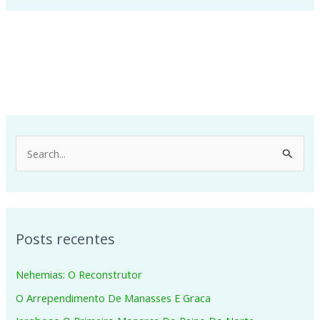
P
e
s
q
Posts recentes
u
i
Nehemias: O Reconstrutor
s
O Arrependimento De Manasses E Graca
a