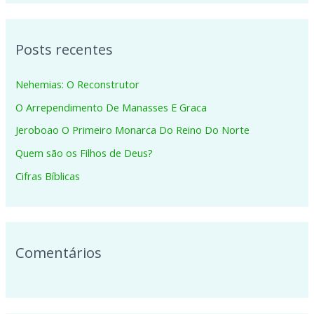
s
q
Posts recentes
u
i
Nehemias: O Reconstrutor
s
O Arrependimento De Manasses E Graca
a
Jeroboao O Primeiro Monarca Do Reino Do Norte
r
p
Quem são os Filhos de Deus?
o
Cifras Bíblicas
r
:
Comentários