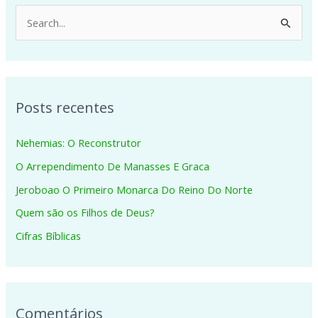
P
e
s
q
Posts recentes
u
i
Nehemias: O Reconstrutor
s
O Arrependimento De Manasses E Graca
a
Jeroboao O Primeiro Monarca Do Reino Do Norte
r
p
Quem são os Filhos de Deus?
o
Cifras Bíblicas
r
:
Comentários