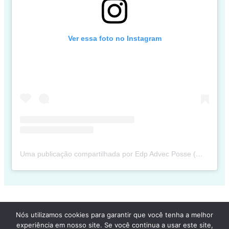
Ver essa foto no Instagram
Uma publicação compartilhada por Edp Advec Posse (@edpadvecposse)
Nós utilizamos cookies para garantir que você tenha a melhor
Copyright © 2026 Vladimir Araujo | Todos os Direitos Reservados
experiência em nosso site. Se você continua a usar este site,