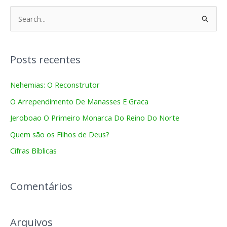
P
e
s
Posts recentes
q
u
Nehemias: O Reconstrutor
i
O Arrependimento De Manasses E Graca
s
Jeroboao O Primeiro Monarca Do Reino Do Norte
a
Quem são os Filhos de Deus?
r
Cifras Bíblicas
p
o
r
Comentários
:
Arquivos