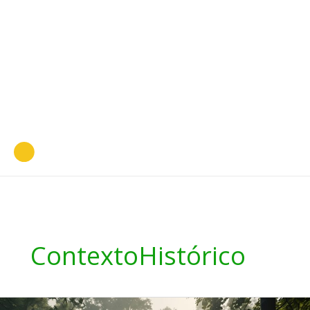
ContextoHistórico
Trançando