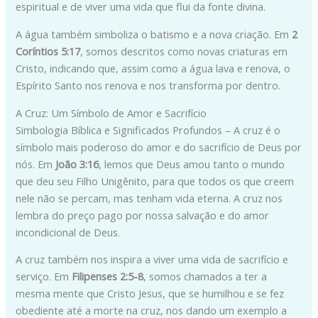
espiritual e de viver uma vida que flui da fonte divina.
A água também simboliza o batismo e a nova criação. Em
2
Coríntios 5:17
, somos descritos como novas criaturas em
Cristo, indicando que, assim como a água lava e renova, o
Espírito Santo nos renova e nos transforma por dentro.
A Cruz: Um Símbolo de Amor e Sacrifício
Simbologia Bíblica e Significados Profundos – A cruz é o
símbolo mais poderoso do amor e do sacrifício de Deus por
nós. Em
João 3:16
, lemos que Deus amou tanto o mundo
que deu seu Filho Unigênito, para que todos os que creem
nele não se percam, mas tenham vida eterna. A cruz nos
lembra do preço pago por nossa salvação e do amor
incondicional de Deus.
A cruz também nos inspira a viver uma vida de sacrifício e
serviço. Em
Filipenses 2:5-8
, somos chamados a ter a
mesma mente que Cristo Jesus, que se humilhou e se fez
obediente até a morte na cruz, nos dando um exemplo a