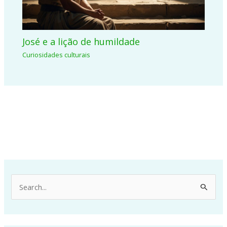
José e a lição de humildade
Curiosidades culturais
P
e
s