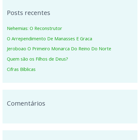
q
Posts recentes
u
i
Nehemias: O Reconstrutor
s
O Arrependimento De Manasses E Graca
a
Jeroboao O Primeiro Monarca Do Reino Do Norte
r
p
Quem são os Filhos de Deus?
o
Cifras Bíblicas
r
:
Comentários