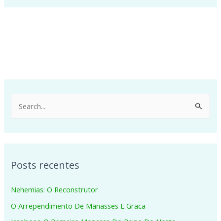
P
e
s
q
Posts recentes
u
i
Nehemias: O Reconstrutor
s
O Arrependimento De Manasses E Graca
a