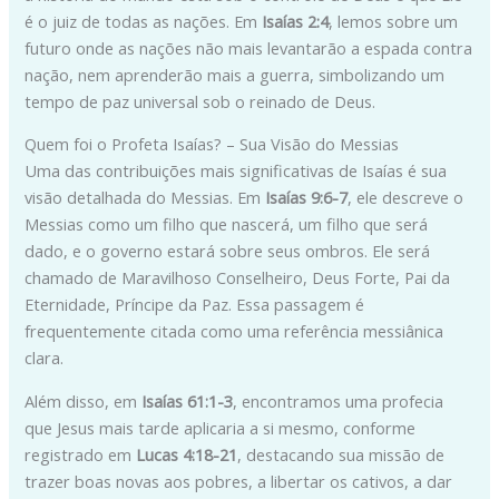
é o juiz de todas as nações. Em
Isaías 2:4
, lemos sobre um
futuro onde as nações não mais levantarão a espada contra
nação, nem aprenderão mais a guerra, simbolizando um
tempo de paz universal sob o reinado de Deus.
Quem foi o Profeta Isaías? – Sua Visão do Messias
Uma das contribuições mais significativas de Isaías é sua
visão detalhada do Messias. Em
Isaías 9:6-7
, ele descreve o
Messias como um filho que nascerá, um filho que será
dado, e o governo estará sobre seus ombros. Ele será
chamado de Maravilhoso Conselheiro, Deus Forte, Pai da
Eternidade, Príncipe da Paz. Essa passagem é
frequentemente citada como uma referência messiânica
clara.
Além disso, em
Isaías 61:1-3
, encontramos uma profecia
que Jesus mais tarde aplicaria a si mesmo, conforme
registrado em
Lucas 4:18-21
, destacando sua missão de
trazer boas novas aos pobres, a libertar os cativos, a dar