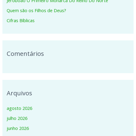
Jeroboao O Primeiro Monarca Do Reino Do Norte
r
p
Quem são os Filhos de Deus?
o
Cifras Bíblicas
r
:
Comentários
Arquivos
agosto 2026
julho 2026
junho 2026