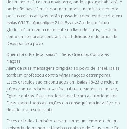
de um novo céu e uma nova terra, onde a justiça habitará, e
onde não haverá mais dor, nem morte, nem luto, nem dor,
pois as coisas antigas terão passado, como está escrito em
Isaías 65:17
e
Apocalipse 21:4
. Essa visão de um futuro
glorioso é um tema recorrente no livro de Isaías, servindo
como um lembrete constante da fidelidade e do amor de
Deus por seu povo.
Quem foi o Profeta Isaías? – Seus Oráculos Contra as
Nações
Além de suas mensagens dirigidas ao povo de Israel, Isaías
também profetizou contra várias nações estrangeiras.
Esses oráculos são encontrados em
Isaías 13-23
e incluem
juízos contra Babilônia, Assíria, Filisteia, Moabe, Damasco,
Egito e outros. Essas profecias destacam a autoridade de
Deus sobre todas as nações e a consequência inevitável do
desafio à sua soberania.
Esses oráculos também servem como um lembrete de que
a história do mundo está sob o controle de Deus e que Ele