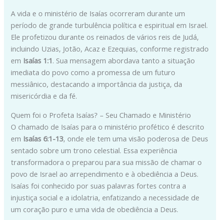
A vida e o ministério de Isaías ocorreram durante um
período de grande turbulência política e espiritual em Israel.
Ele profetizou durante os reinados de vários reis de Judá,
incluindo Uzias, Jotão, Acaz e Ezequias, conforme registrado
em
Isaías 1:1
. Sua mensagem abordava tanto a situação
imediata do povo como a promessa de um futuro
messiânico, destacando a importância da justiça, da
misericórdia e da fé.
Quem foi o Profeta Isaías? – Seu Chamado e Ministério
O chamado de Isaías para o ministério profético é descrito
em
Isaías 6:1-13
, onde ele tem uma visão poderosa de Deus
sentado sobre um trono celestial. Essa experiência
transformadora o preparou para sua missão de chamar o
povo de Israel ao arrependimento e à obediência a Deus.
Isaías foi conhecido por suas palavras fortes contra a
injustiça social e a idolatria, enfatizando a necessidade de
um coração puro e uma vida de obediência a Deus.