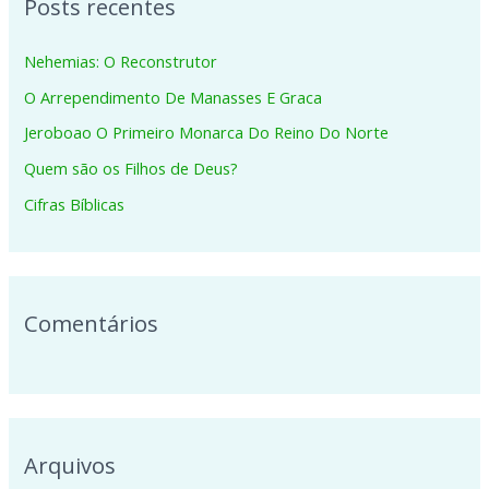
Posts recentes
u
i
Nehemias: O Reconstrutor
s
O Arrependimento De Manasses E Graca
a
Jeroboao O Primeiro Monarca Do Reino Do Norte
r
p
Quem são os Filhos de Deus?
o
Cifras Bíblicas
r
:
Comentários
Arquivos