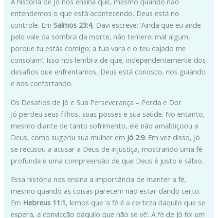
A história de Jó nos ensina que, mesmo quando não
entendemos o que está acontecendo, Deus está no
controle. Em
Salmos 23:4
, Davi escreve: ‘Ainda que eu ande
pelo vale da sombra da morte, não temerei mal algum,
porque tu estás comigo; a tua vara e o teu cajado me
consolam’. Isso nos lembra de que, independentemente dos
desafios que enfrentamos, Deus está conosco, nos guiando
e nos confortando.
Os Desafios de Jó e Sua Perseverança – Perda e Dor
Jó perdeu seus filhos, suas posses e sua saúde. No entanto,
mesmo diante de tanto sofrimento, ele não amaldiçoou a
Deus, como sugeriu sua mulher em
Jó 2:9
. Em vez disso, Jó
se recusou a acusar a Deus de injustiça, mostrando uma fé
profunda e uma compreensão de que Deus é justo e sábio.
Essa história nos ensina a importância de manter a fé,
mesmo quando as coisas parecem não estar dando certo.
Em
Hebreus 11:1
, lemos que ‘a fé é a certeza daquilo que se
espera, a convicção daquilo que não se vê’. A fé de Jó foi um