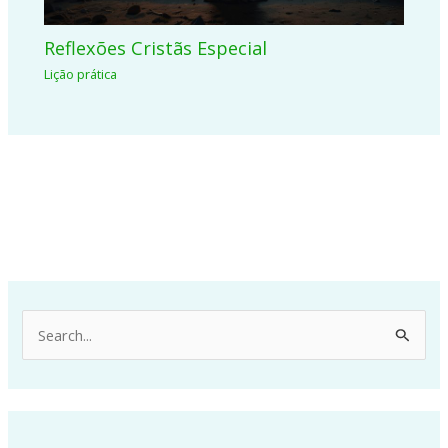
Reflexões Cristãs Especial
Lição prática
P
e
s
q