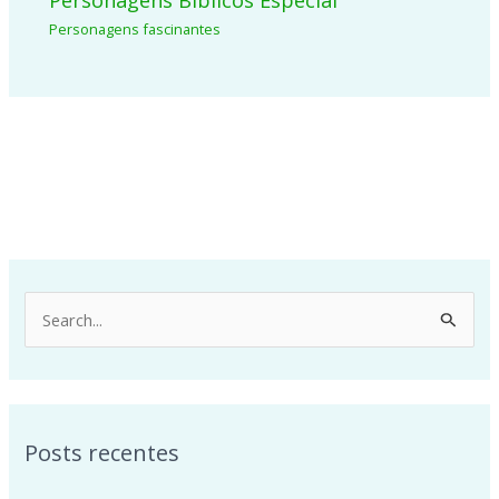
Personagens Bíblicos Especial
Personagens fascinantes
P
e
s
q
Posts recentes
u
i