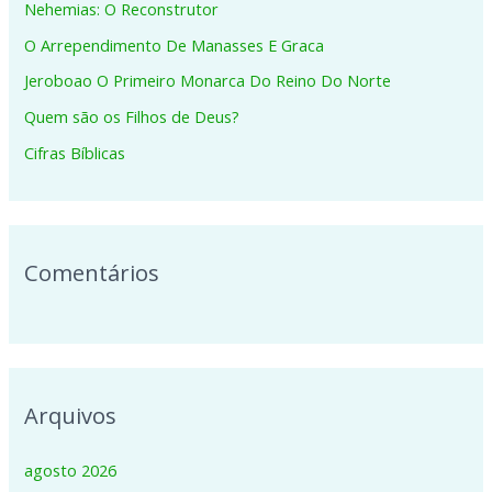
Nehemias: O Reconstrutor
s
O Arrependimento De Manasses E Graca
a
Jeroboao O Primeiro Monarca Do Reino Do Norte
r
p
Quem são os Filhos de Deus?
o
Cifras Bíblicas
r
:
Comentários
Arquivos
agosto 2026