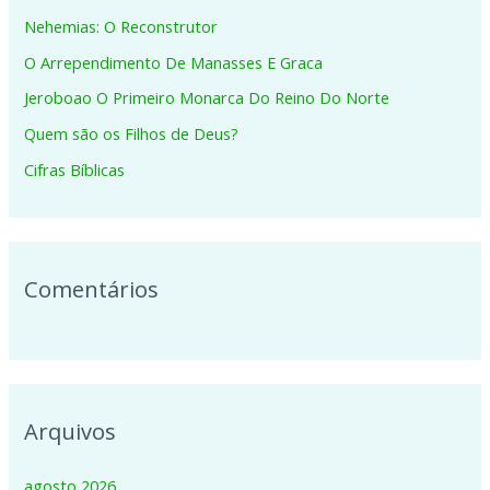
i
Nehemias: O Reconstrutor
s
O Arrependimento De Manasses E Graca
a
Jeroboao O Primeiro Monarca Do Reino Do Norte
r
p
Quem são os Filhos de Deus?
o
Cifras Bíblicas
r
:
Comentários
Arquivos
agosto 2026