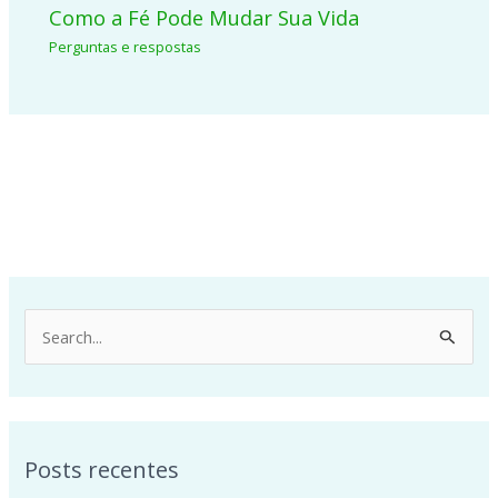
Como a Fé Pode Mudar Sua Vida
Perguntas e respostas
P
e
s
q
Posts recentes
u