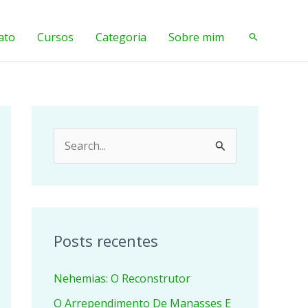
ato
Cursos
Categoria
Sobre mim
Pesquisar
P
e
s
q
u
Posts recentes
i
Nehemias: O Reconstrutor
s
a
O Arrependimento De Manasses E