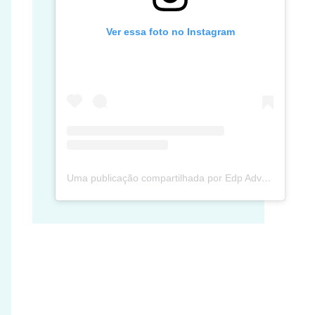
Ver essa foto no Instagram
Uma publicação compartilhada por Edp Advec Posse (@edpadvecposse)