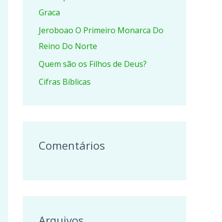
r
Graca
p
Jeroboao O Primeiro Monarca Do
o
Reino Do Norte
r
Quem são os Filhos de Deus?
:
Cifras Bíblicas
Comentários
Arquivos