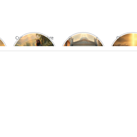
Curiosidades Sobre
O Significado e
Otniel: Um
Os Salmos Mais
Função do Levita
Imprová
Conhecidos