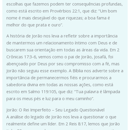
escolhas que fazemos podem ter consequências profundas,
como está escrito em Provérbios 22:1, que diz: “Um bom
nome é mais desejável do que riquezas; a boa fama é
melhor do que prata e ouro”.
A história de Jorão nos leva a refletir sobre a importância
de mantermos um relacionamento íntimo com Deus e de
buscarem sua orientação em todas as áreas da vida. Em 2
Crônicas 17:3-6, vemos como o pai de Jorão, Josafá, foi
abençoado por Deus por seu compromisso com a fé, mas
Jorão não seguiu esse exemplo. A Bíblia nos adverte sobre a
importância de permanecermos fiéis e procurarmos a
sabedoria divina em todas as nossas ações, como está
escrito em Salmo 119:105, que diz: “Tua palavra é lâmpada
para os meus pés e luz para o meu caminho”.
Jorão: O Rei Imperfeito – Seu Legado Questionável
A análise do legado de Jorão nos leva a questionar o que
realmente define um líder. Em 2 Reis 8:17, lemos que Jorão