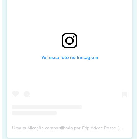
Ver essa foto no Instagram
Uma publicação compartilhada por Edp Advec Posse (@edpadvecposse)