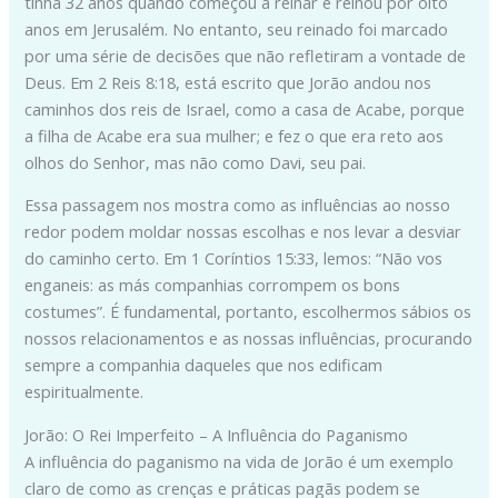
tinha 32 anos quando começou a reinar e reinou por oito
anos em Jerusalém. No entanto, seu reinado foi marcado
por uma série de decisões que não refletiram a vontade de
Deus. Em 2 Reis 8:18, está escrito que Jorão andou nos
caminhos dos reis de Israel, como a casa de Acabe, porque
a filha de Acabe era sua mulher; e fez o que era reto aos
olhos do Senhor, mas não como Davi, seu pai.
Essa passagem nos mostra como as influências ao nosso
redor podem moldar nossas escolhas e nos levar a desviar
do caminho certo. Em 1 Coríntios 15:33, lemos: “Não vos
enganeis: as más companhias corrompem os bons
costumes”. É fundamental, portanto, escolhermos sábios os
nossos relacionamentos e as nossas influências, procurando
sempre a companhia daqueles que nos edificam
espiritualmente.
Jorão: O Rei Imperfeito – A Influência do Paganismo
A influência do paganismo na vida de Jorão é um exemplo
claro de como as crenças e práticas pagãs podem se