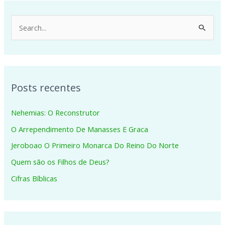
P
e
s
q
Posts recentes
u
i
Nehemias: O Reconstrutor
s
O Arrependimento De Manasses E Graca
a
Jeroboao O Primeiro Monarca Do Reino Do Norte
r
p
Quem são os Filhos de Deus?
o
Cifras Bíblicas
r
: