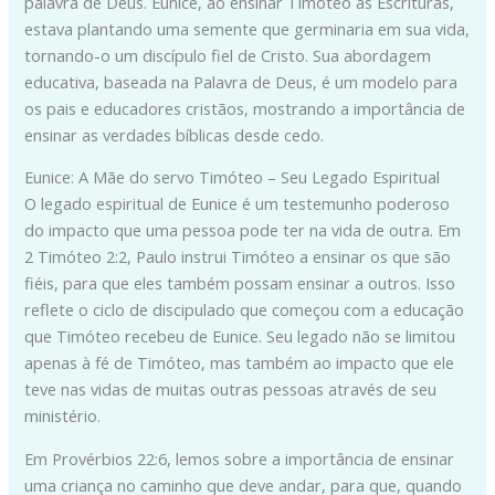
palavra de Deus. Eunice, ao ensinar Timóteo as Escrituras,
estava plantando uma semente que germinaria em sua vida,
tornando-o um discípulo fiel de Cristo. Sua abordagem
educativa, baseada na Palavra de Deus, é um modelo para
os pais e educadores cristãos, mostrando a importância de
ensinar as verdades bíblicas desde cedo.
Eunice: A Mãe do servo Timóteo – Seu Legado Espiritual
O legado espiritual de Eunice é um testemunho poderoso
do impacto que uma pessoa pode ter na vida de outra. Em
2 Timóteo 2:2, Paulo instrui Timóteo a ensinar os que são
fiéis, para que eles também possam ensinar a outros. Isso
reflete o ciclo de discipulado que começou com a educação
que Timóteo recebeu de Eunice. Seu legado não se limitou
apenas à fé de Timóteo, mas também ao impacto que ele
teve nas vidas de muitas outras pessoas através de seu
ministério.
Em Provérbios 22:6, lemos sobre a importância de ensinar
uma criança no caminho que deve andar, para que, quando