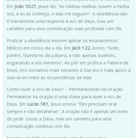
Em
João 10:27
, Jesus diz: “As minhas ovelhas ouvem a minha
voz, e eu as conheço, e elas me seguem”. A obediência não
é meramente uma resposta à voz de Deus, mas um
caminho para uma comunicação mais profunda com Ele.
Praticar a obediência envolve aplicar os ensinamentos
bíblicos em nosso dia a dia. Em
Jacó 1:22
, lemos: “Sede,
porém, fazedores da palavra, e não apenas ouvintes,
enganando a vós mesmos”. Ao pôr em prática a Palavra de
Deus, nos tornamos mais sensíveis à Sua voz e mais aptos a
ouvi-la em meio às circunstâncias da vida.
Como Ouvir a Voz de Deus? – Permanecendo na Oração
Permanecer na oração é uma chave para ouvir a voz de
Deus. Em
Lucas 18:1
, Jesus ensina: “Eles precisam orar
sempre e não desanimar”. A oração não é apenas um meio
de pedir coisas a Deus, mas um caminho para uma
comunicação contínua com Ele.
Manter um diálogo constante com Deus envolve