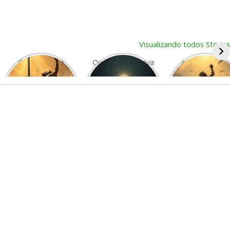
Ir
Visualizando todos Stories
para
o
Como Gideão
Onde Deus Estava
A Parabola Do
derrotou os
Antes Da Criacao
Semeador
conteúdo
midianitas com 300
homens?