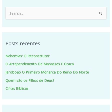
P
e
s
q
Posts recentes
u
i
Nehemias: O Reconstrutor
s
O Arrependimento De Manasses E Graca
a
Jeroboao O Primeiro Monarca Do Reino Do Norte
r
p
Quem são os Filhos de Deus?
o
Cifras Bíblicas
r
: