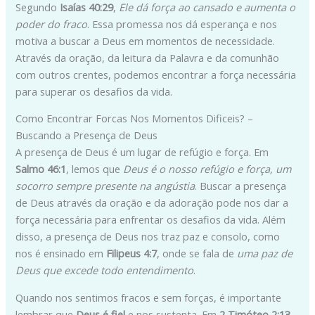
Segundo
Isaías 40:29
,
Ele dá força ao cansado e aumenta o
poder do fraco
. Essa promessa nos dá esperança e nos
motiva a buscar a Deus em momentos de necessidade.
Através da oração, da leitura da Palavra e da comunhão
com outros crentes, podemos encontrar a força necessária
para superar os desafios da vida.
Como Encontrar Forcas Nos Momentos Dificeis? –
Buscando a Presença de Deus
A presença de Deus é um lugar de refúgio e força. Em
Salmo 46:1
, lemos que
Deus é o nosso refúgio e força, um
socorro sempre presente na angústia
. Buscar a presença
de Deus através da oração e da adoração pode nos dar a
força necessária para enfrentar os desafios da vida. Além
disso, a presença de Deus nos traz paz e consolo, como
nos é ensinado em
Filipeus 4:7
, onde se fala de
uma paz de
Deus que excede todo entendimento
.
Quando nos sentimos fracos e sem forças, é importante
lembrar que
Deus é fiel
e nos sustenta. Em
2 Timóteo 2:13
,