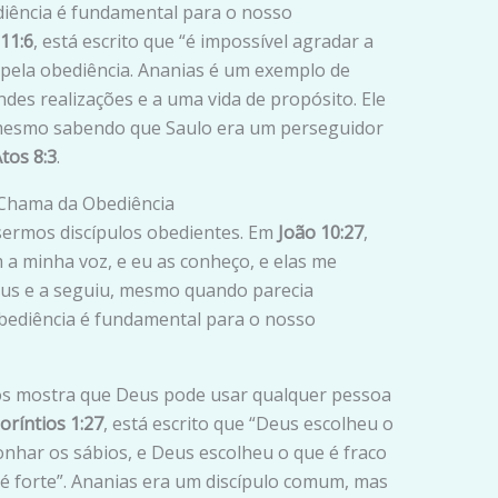
diência é fundamental para o nosso
11:6
, está escrito que “é impossível agradar a
 pela obediência. Ananias é um exemplo de
des realizações e a uma vida de propósito. Ele
mesmo sabendo que Saulo era um perseguidor
tos 8:3
.
 Chama da Obediência
 sermos discípulos obedientes. Em
João 10:27
,
 a minha voz, e eu as conheço, e elas me
eus e a seguiu, mesmo quando parecia
obediência é fundamental para o nosso
os mostra que Deus pode usar qualquer pessoa
oríntios 1:27
, está escrito que “Deus escolheu o
har os sábios, e Deus escolheu o que é fraco
 forte”. Ananias era um discípulo comum, mas