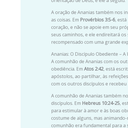
orientação de Deus, e ele a seguiu.
A oração de Ananias também nos in
as coisas. Em
Provérbios 3:5-6
, est
coração, e não se apoie em seu pr
seus caminhos, e ele endireitará os
recompensado com uma grande expe
Ananias: O Discípulo Obediente – 
A comunhão de Ananias com os outro
obediência. Em
Atos 2:42
, está escr
apóstolos, ao partilhar, às refeiçõ
com os outros discípulos e recebeu 
A comunhão de Ananias também nos
discípulos. Em
Hebreus 10:24-25
, e
para estimular à amor e às boas o
costume de alguns, mas animando-
comunhão era fundamental para a su