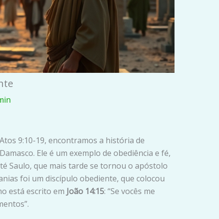
nte
min
Atos 9:10-19, encontramos a história de
 Damasco. Ele é um exemplo de obediência e fé,
té Saulo, que mais tarde se tornou o apóstolo
nanias foi um discípulo obediente, que colocou
mo está escrito em
João 14:15
: “Se vocês me
entos”.