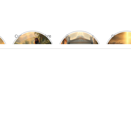
Curiosidades Sobre
O Significado e
Otniel: Um
Os Salmos Mais
Função do Levita
Imprová
Conhecidos