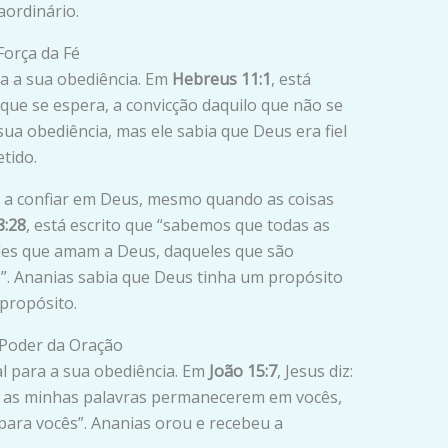
aordinário.
Força da Fé
ra a sua obediência. Em
Hebreus 11:1
, está
o que se espera, a convicção daquilo que não se
sua obediência, mas ele sabia que Deus era fiel
etido.
a a confiar em Deus, mesmo quando as coisas
:28
, está escrito que “sabemos que todas as
es que amam a Deus, daqueles que são
. Ananias sabia que Deus tinha um propósito
 propósito.
 Poder da Oração
l para a sua obediência. Em
João 15:7
, Jesus diz:
 as minhas palavras permanecerem em vocês,
para vocês”. Ananias orou e recebeu a