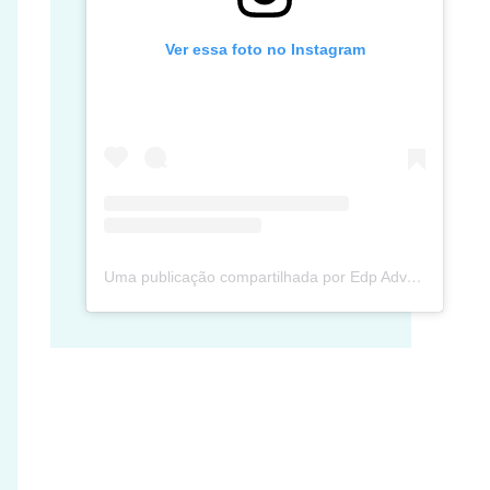
Ver essa foto no Instagram
Uma publicação compartilhada por Edp Advec Posse (@edpadvecposse)