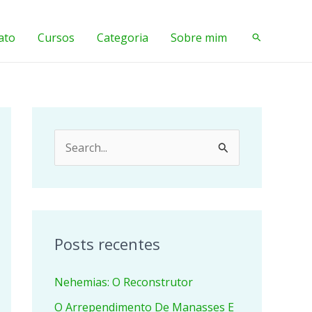
ato
Cursos
Categoria
Sobre mim
Pesquisar
P
e
s
q
u
Posts recentes
i
Nehemias: O Reconstrutor
s
a
O Arrependimento De Manasses E