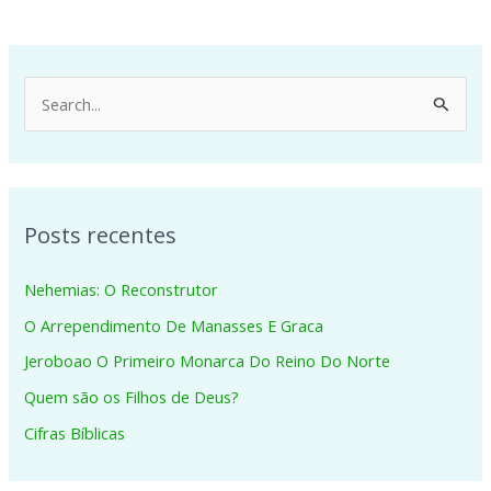
P
e
s
q
Posts recentes
u
i
Nehemias: O Reconstrutor
s
O Arrependimento De Manasses E Graca
a
Jeroboao O Primeiro Monarca Do Reino Do Norte
r
p
Quem são os Filhos de Deus?
o
Cifras Bíblicas
r
: