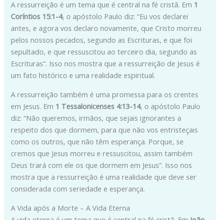
A ressurreição é um tema que é central na fé cristã. Em
1
Coríntios 15:1-4
, o apóstolo Paulo diz: “Eu vos declarei
antes, e agora vos declaro novamente, que Cristo morreu
pelos nossos pecados, segundo as Escrituras, e que foi
sepultado, e que ressuscitou ao terceiro dia, segundo as
Escrituras”. Isso nos mostra que a ressurreição de Jesus é
um fato histórico e uma realidade espiritual.
A ressurreição também é uma promessa para os crentes
em Jesus. Em
1 Tessalonicenses 4:13-14
, o apóstolo Paulo
diz: “Não queremos, irmãos, que sejais ignorantes a
respeito dos que dormem, para que não vos entristeçais
como os outros, que não têm esperança. Porque, se
cremos que Jesus morreu e ressuscitou, assim também
Deus trará com ele os que dormem em Jesus”. Isso nos
mostra que a ressurreição é uma realidade que deve ser
considerada com seriedade e esperança.
A Vida após a Morte – A Vida Eterna
A vida eterna é um tema que é central na fé cristã. Em
João