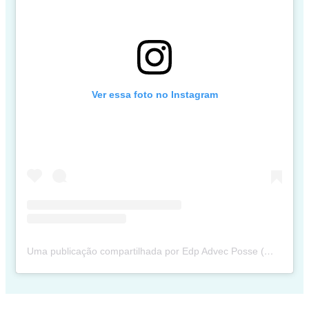
Ver essa foto no Instagram
Uma publicação compartilhada por Edp Advec Posse (@edpadvecposse)