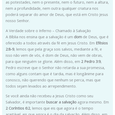
as potestades, nem o presente, nem o futuro, nem a altura,
nem a profundidade, nem outra qualquer criatura nos
poderá separar do amor de Deus, que está em Cristo Jesus
nosso Senhor.
A Verdade sobre o Inferno – Chamado à Salvação
A Bíblia nos ensina que a salvação é um
dom
de Deus, que é
oferecido a todos através da fé em Jesus Cristo. Em
Efésios
2:8-9
, lemos que pela graça sois salvos, mediante a fé, e
isso não vem de vós, é dom de Deus, não vem de obras,
para que ninguém se glorie. Além disso, em
2 Pedro 3:9
,
Pedro escreve que o Senhor não retarda a sua promessa,
como alguns contam que é tardia, mas é longânime para
conosco, não querendo que nenhum se perca, mas que
todos sejam levados ao arrependimento.
Se você ainda não recebeu a Jesus Cristo como seu
Salvador, é importante
buscar a salvação
agora mesmo. Em
2 Coríntios 6:2
, lemos que eis que agora é o tempo
aceitável, eis que agora é o dia da salvação. Além disso, em