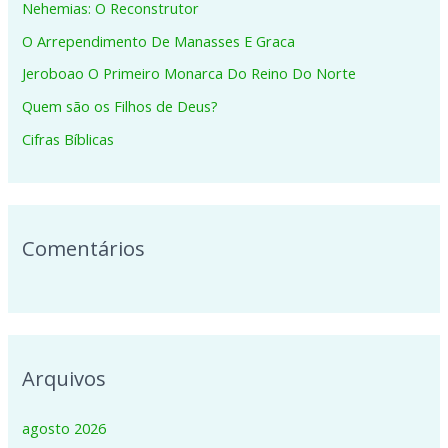
Nehemias: O Reconstrutor
s
O Arrependimento De Manasses E Graca
a
Jeroboao O Primeiro Monarca Do Reino Do Norte
r
p
Quem são os Filhos de Deus?
o
Cifras Bíblicas
r
:
Comentários
Arquivos
agosto 2026