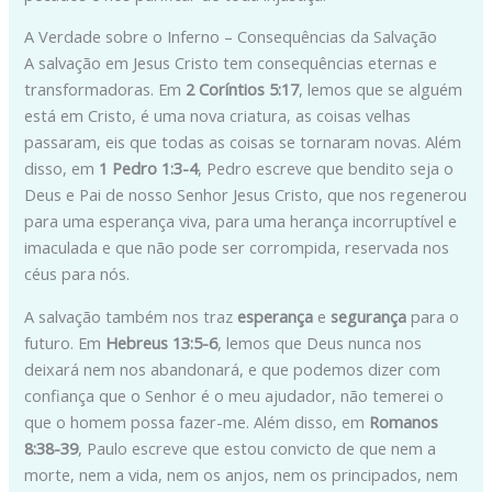
A Verdade sobre o Inferno – Consequências da Salvação
A salvação em Jesus Cristo tem consequências eternas e
transformadoras. Em
2 Coríntios 5:17
, lemos que se alguém
está em Cristo, é uma nova criatura, as coisas velhas
passaram, eis que todas as coisas se tornaram novas. Além
disso, em
1 Pedro 1:3-4
, Pedro escreve que bendito seja o
Deus e Pai de nosso Senhor Jesus Cristo, que nos regenerou
para uma esperança viva, para uma herança incorruptível e
imaculada e que não pode ser corrompida, reservada nos
céus para nós.
A salvação também nos traz
esperança
e
segurança
para o
futuro. Em
Hebreus 13:5-6
, lemos que Deus nunca nos
deixará nem nos abandonará, e que podemos dizer com
confiança que o Senhor é o meu ajudador, não temerei o
que o homem possa fazer-me. Além disso, em
Romanos
8:38-39
, Paulo escreve que estou convicto de que nem a
morte, nem a vida, nem os anjos, nem os principados, nem