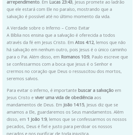
arrependimento
. Em
Lucas 23:43
, Jesus promete ao ladrão
que ele estará com Ele no paraíso, mostrando que a
salvação é possível até no último momento da vida.
A Verdade sobre o Inferno – Como Evitar
A Bíblia nos ensina que a salvação é oferecida a todos
através da fé em Jesus Cristo. Em
Atos 4:12
, lemos que não
há salvação em nenhum outro, pois Jesus é o único caminho
para o Pai. Além disso, em
Romanos 10:9
, Paulo escreve que
se confessarmos com a boca que Jesus é o Senhor e
crermos no coração que Deus o ressuscitou dos mortos,
seremos salvos.
Para evitar o inferno, é importante
buscar a salvação
em
Jesus Cristo e
viver uma vida de obediência
aos
mandamentos de Deus. Em
João 14:15
, Jesus diz que se
amamos a Ele, guardaremos os Seus mandamentos. Além
disso, em
1 João 1:9
, lemos que se confessarmos os nossos
pecados, Deus é fiel e justo para perdoar os nossos
pecados e nos purificar de toda injustiça.