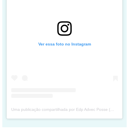
Ver essa foto no Instagram
Uma publicação compartilhada por Edp Advec Posse (@edpadvecposse)