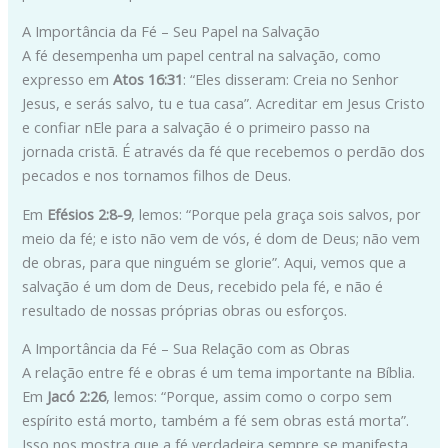
A Importância da Fé – Seu Papel na Salvação
A fé desempenha um papel central na salvação, como
expresso em
Atos 16:31
: “Eles disseram: Creia no Senhor
Jesus, e serás salvo, tu e tua casa”. Acreditar em Jesus Cristo
e confiar nEle para a salvação é o primeiro passo na
jornada cristã. É através da fé que recebemos o perdão dos
pecados e nos tornamos filhos de Deus.
Em
Efésios 2:8-9
, lemos: “Porque pela graça sois salvos, por
meio da fé; e isto não vem de vós, é dom de Deus; não vem
de obras, para que ninguém se glorie”. Aqui, vemos que a
salvação é um dom de Deus, recebido pela fé, e não é
resultado de nossas próprias obras ou esforços.
A Importância da Fé – Sua Relação com as Obras
A relação entre fé e obras é um tema importante na Bíblia.
Em
Jacó 2:26
, lemos: “Porque, assim como o corpo sem
espírito está morto, também a fé sem obras está morta”.
Isso nos mostra que a fé verdadeira sempre se manifesta