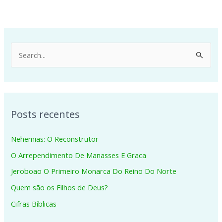
P
e
s
q
Posts recentes
u
i
Nehemias: O Reconstrutor
s
O Arrependimento De Manasses E Graca
a
Jeroboao O Primeiro Monarca Do Reino Do Norte
r
p
Quem são os Filhos de Deus?
o
Cifras Bíblicas
r