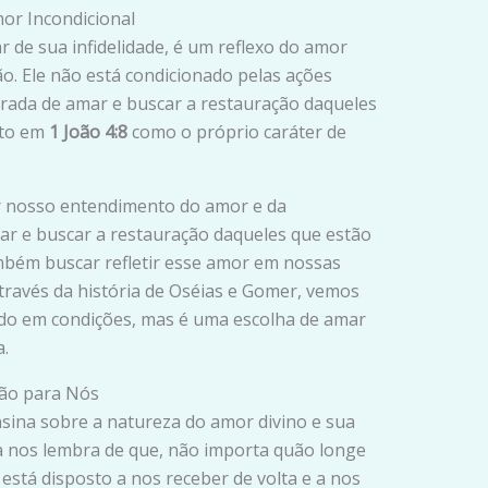
mor Incondicional
 de sua infidelidade, é um reflexo do amor
ão. Ele não está condicionado pelas ações
rada de amar e buscar a restauração daqueles
ito em
1 João 4:8
como o próprio caráter de
ar nosso entendimento do amor e da
mar e buscar a restauração daqueles que estão
mbém buscar refletir esse amor em nossas
través da história de Oséias e Gomer, vemos
do em condições, mas é uma escolha de amar
.
ção para Nós
nsina sobre a natureza do amor divino e sua
la nos lembra de que, não importa quão longe
stá disposto a nos receber de volta e a nos