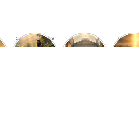
Curiosidades Sobre
O Significado e
Otniel: Um
Os Salmos Mais
Função do Levita
Imprová
Conhecidos