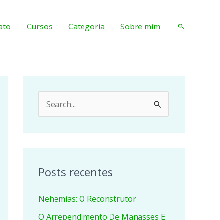
ato
Cursos
Categoria
Sobre mim
Pesquisar
P
e
s
q
u
Posts recentes
i
Nehemias: O Reconstrutor
s
a
O Arrependimento De Manasses E