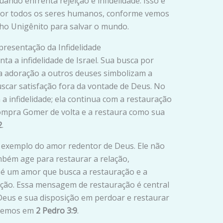
ando enfrenta rejeição e infidelidade. Isso é
por todos os seres humanos, conforme vemos
lho Unigênito para salvar o mundo.
presentação da Infidelidade
ta a infidelidade de Israel. Sua busca por
a adoração a outros deuses simbolizam a
car satisfação fora da vontade de Deus. No
 a infidelidade; ela continua com a restauração
ompra Gomer de volta e a restaura como sua
2
.
 exemplo do amor redentor de Deus. Ele não
bém age para restaurar a relação,
é um amor que busca a restauração e a
ção. Essa mensagem de restauração é central
eus e sua disposição em perdoar e restaurar
 vemos em
2 Pedro 3:9
.