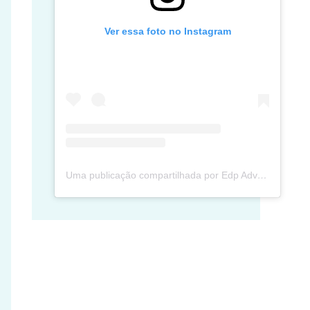
Ver essa foto no Instagram
Uma publicação compartilhada por Edp Advec Posse (@edpadvecposse)