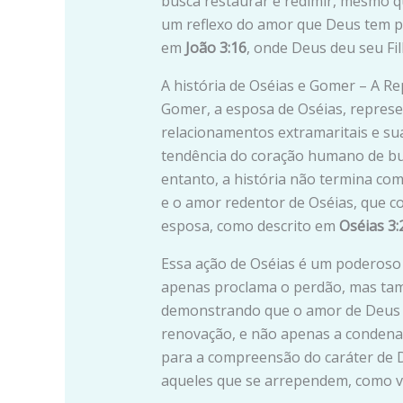
busca restaurar e redimir, mesmo qu
um reflexo do amor que Deus tem 
em
João 3:16
, onde Deus deu seu Fi
A história de Oséias e Gomer – A Re
Gomer, a esposa de Oséias, represen
relacionamentos extramaritais e su
tendência do coração humano de bus
entanto, a história não termina com
e o amor redentor de Oséias, que c
esposa, como descrito em
Oséias 3:
Essa ação de Oséias é um poderoso
apenas proclama o perdão, mas tam
demonstrando que o amor de Deus 
renovação, e não apenas a condena
para a compreensão do caráter de D
aqueles que se arrependem, como