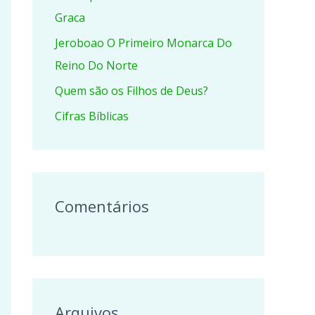
r
Graca
p
Jeroboao O Primeiro Monarca Do
o
Reino Do Norte
r
Quem são os Filhos de Deus?
:
Cifras Bíblicas
Comentários
Arquivos