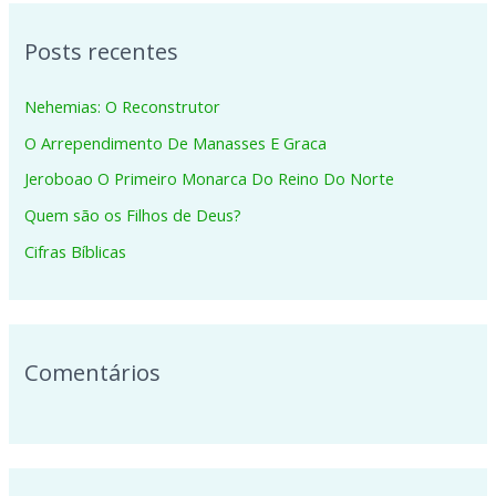
q
Posts recentes
u
i
Nehemias: O Reconstrutor
s
O Arrependimento De Manasses E Graca
a
Jeroboao O Primeiro Monarca Do Reino Do Norte
r
p
Quem são os Filhos de Deus?
o
Cifras Bíblicas
r
:
Comentários